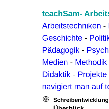
teachSam- Arbeit
Arbeitstechniken
-
Geschichte
-
Politi
Pädagogik
-
Psych
Medien
-
Methodik
Didaktik
-
Projekte
navigiert man auf
Schreibentwicklun
Überblick