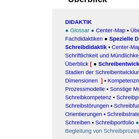
DIDAKTIK
● Glossar
●
Center-Map
▪
Übe
Fachdidaktiken
●
Spezielle D
Schreibdidaktik
▪
Center-Ma
Schriftlichkeit und Mündlichke
Überblick
[
●
Schreibentwic
Stadien der Schreibentwicklu
Dimensionen
]
▪
Kompetenzm
Prozessmodelle
▪
Sonstige M
Schreibkompetenz
▪
Schreibp
Schreibstörungen
▪
Schreibfu
Orientierungen
▪ Schreibstrat
Schreiben
▪
Schreibportfolio
Begleitung von Schreibproze