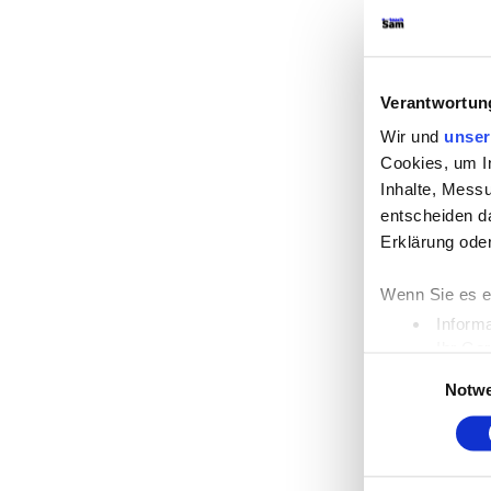
Verantwortun
Wir und
unser
Cookies, um I
Inhalte, Mess
entscheiden da
Erklärung ode
Wenn Sie es e
Inform
Ihr Ge
Einwilligungsaus
Erfahren Sie m
Notw
Einzelheiten
f
Wir verwenden
die Zugriffe 