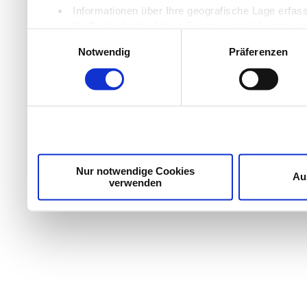
Informationen über Ihre geografische Lage erfas
Ihr Gerät durch aktives Scannen nach bestimmten
Einwilligungsauswahl
Erfahren Sie mehr darüber, wie Ihre persönlichen Daten
Notwendig
Präferenzen
Einzelheiten
fest.
Wir verwenden Cookies, um Inhalte und Anzeigen zu per
die Zugriffe auf unsere Website zu analysieren. Außer
unsere Partner für soziale Medien, Werbung und Analyse
möglicherweise mit weiteren Daten zusammen, die Sie ih
Dienste gesammelt haben.
Nur notwendige Cookies
Au
verwenden