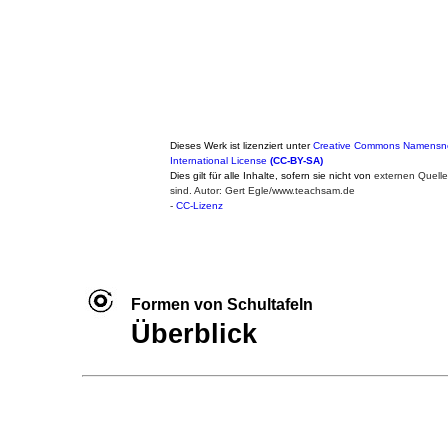
Dieses Werk ist lizenziert unter
Creative Commons Namensne
International License
(CC-BY-SA)
Dies gilt für alle Inhalte, sofern sie nicht von
externen Quell
sind. Autor: Gert Egle/www.teachsam.de
-
CC-Lizenz
Formen von Schultafeln
Überblick