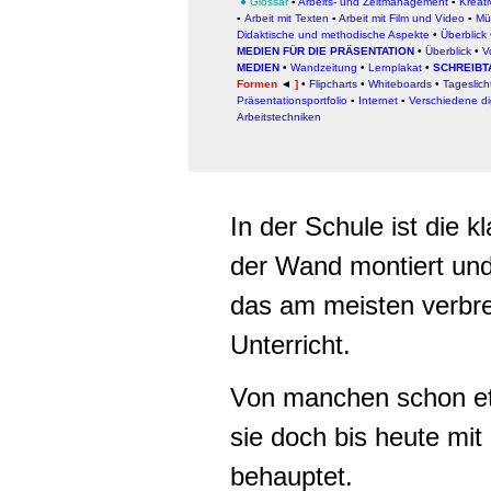
●
Glossar
▪
Arbeits- und Zeitmanagement
▪
Kreati
▪
Arbeit
mit Texten
▪
Arbeit mit Film und Video
▪
Mü
Didaktische und methodische Aspekte
•
Überblick
MEDIEN FÜR DIE PRÄSENTATION
•
Überblick
•
V
MEDIEN
•
Wandzeitung
•
Lernplakat
•
SCHREIBT
Formen
◄
]
•
Flipcharts
•
Whiteboards
•
Tageslich
Präsentationsportfolio
▪
Internet
▪
Verschiedene dig
Arbeitstechniken
In der Schule ist die k
der Wand montiert und 
das am meisten verbre
Unterricht.
Von manchen schon etw
sie doch bis heute mit
behauptet.