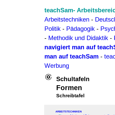
teachSam- Arbeitsberei
Arbeitstechniken
-
Deutsc
Politik
-
Pädagogik
-
Psyc
-
Methodik und Didaktik
-
navigiert man auf teac
man auf teachSam
-
tea
Werbung
Schultafeln
Formen
Schreibtafel
ARBEITSTECHNIKEN