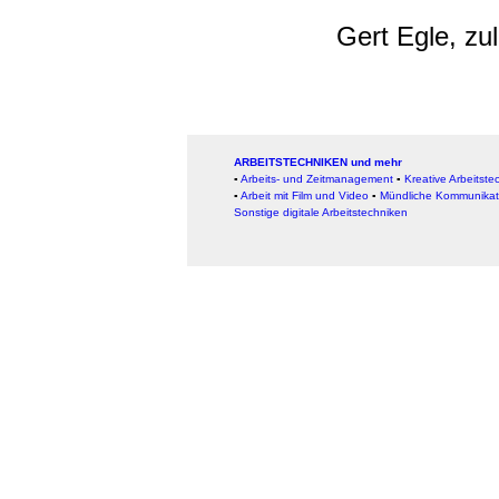
Gert Egle, zu
ARBEITSTECHNIKEN und mehr
▪
Arbeits- und Zeitmanagement
▪
Kreative Arbeitste
▪
Arbeit mit Film und Video
▪
Mündliche Kommunikat
Sonstige digitale Arbeitstechniken