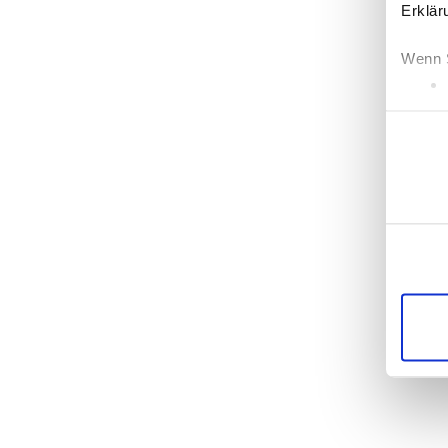
Erklär
Wenn S
Einwillig
Erfahr
Einzel
Wir ve
die Zu
unsere
möglic
Dienst