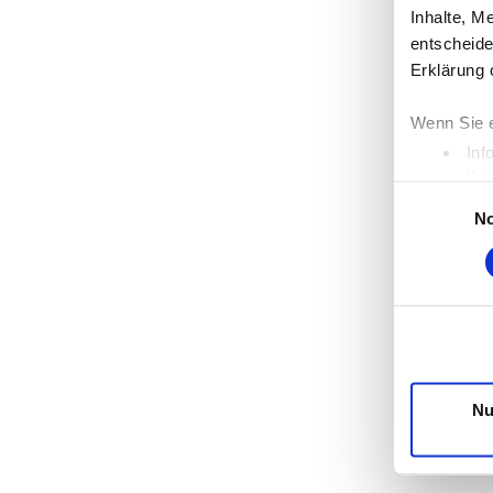
Inhalte, M
entscheide
Erklärung 
Wenn Sie e
Inf
Ihr
Einwilligungs
Erfahren S
N
Einzelhei
Wir verwen
die Zugrif
unsere Par
möglicherw
Dienste g
Nu