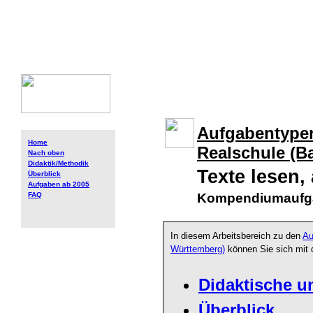
Aufgabentype
Home
Realschule (B
Nach oben
Didaktik/Methodik
Texte lesen,
Überblick
Aufgaben ab 2005
Kompendiumaufg
FAQ
In diesem Arbeitsbereich zu den
Au
Württemberg)
können Sie sich mit
Didaktische u
Überblick