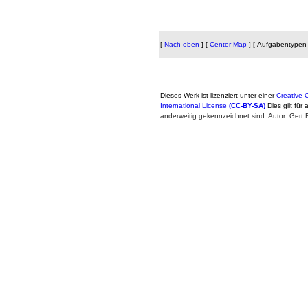
[
Nach oben
]
[
Center-Map
]
[ Aufgabentypen 
Dieses Werk ist lizenziert unter einer
Creative
International License
(CC-BY-SA)
Dies gilt für 
anderweitig gekennzeichnet sind. Autor: Ger