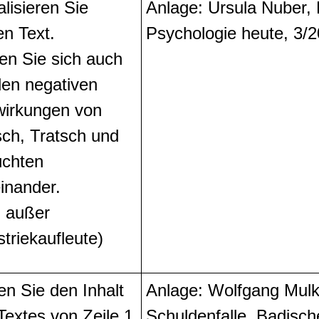
alisieren Sie
Anlage: Ursula Nuber, 
en Text.
Psychologie heute, 3/
en Sie sich auch
den negativen
irkungen von
sch, Tratsch und
chten
inander.
, außer
striekaufleute)
len Sie den Inhalt
Anlage: Wolfgang Mulke
Textes von Zeile 1
Schuldenfalle, Badisch