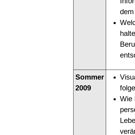
Info
dem 
Welc
halt
Beru
ents
Sommer
Visu
2009
folg
Wie 
pers
Lebe
verä