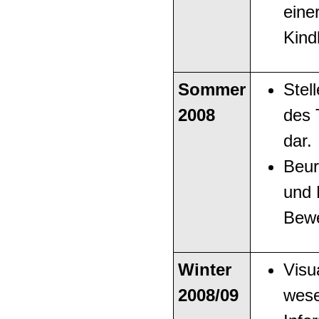
eine
Kind
Sommer
Stel
2008
des 
dar.
Beur
und 
Bewe
Winter
Visu
2008/09
wese