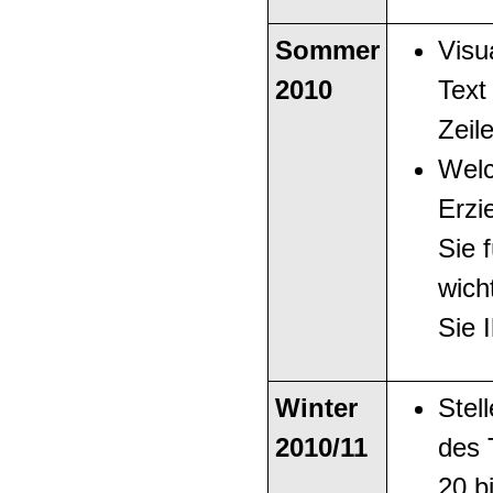
Sommer
Visu
2010
Text
Zeil
Wel
Erzi
Sie 
wich
Sie 
Winter
Stel
2010/11
des 
20 b