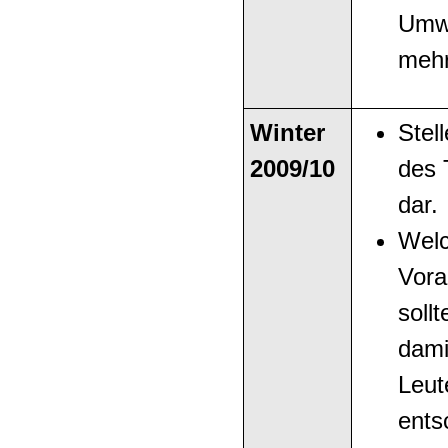
Umwe
mehr
Winter
Stel
2009/10
des 
dar.
Wel
Vora
soll
dami
Leut
ents