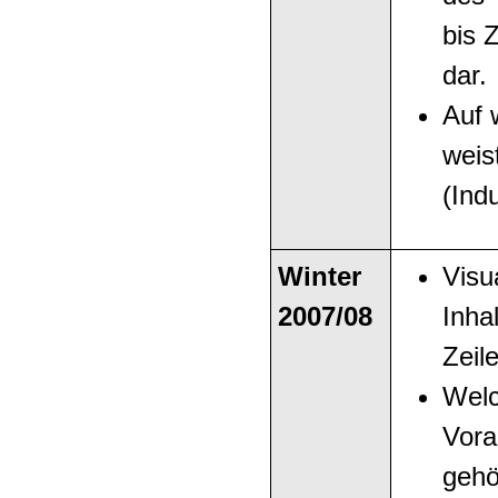
bis 
dar.
Auf 
weis
(Ind
Winter
Visu
2007/08
Inha
Zeile
Wel
Vora
gehö