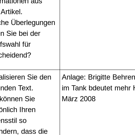
rmationen aus
Artikel.
he Überlegungen
en Sie bei der
fswahl für
cheidend?
alisieren Sie den
Anlage: Brigitte Behr
enden Text.
im Tank bdeutet mehr 
können Sie
März 2008
önlich Ihren
nsstil so
ndern, dass die