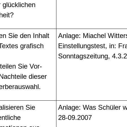
r glücklichen
heit?
len Sie den Inhalt
Anlage: Miachel Witte
Textes grafisch
Einstellungstest, in: F
Sonntagszeitung, 4.3.
teilen Sie Vor-
Nachteile dieser
rberauswahl.
alisieren Sie
Anlage: Was Schüler we
ntliche
28-09.2007