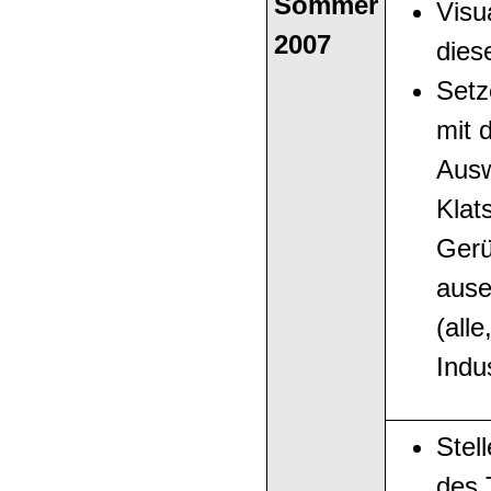
Sommer
Visu
2007
dies
Setz
mit 
Ausw
Klat
Gerü
ause
(alle
Indu
Stel
des 