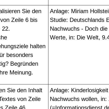
alisieren Sie den
Anlage: Miriam Hollste
 von Zeile 6 bis
Studie: Deutschlands 
e 22.
Nachwuchs - Doch die 
che
Werte, in: Die Welt, 9.
ehungsziele halten
für besonders
tig? Begründen
Ihre Meinung.
len Sie den Inhalt
Anlage: Kinderlosigkei
Textes von Zeile
Nachwuchs wollen, in: 
is Zeile 46
(=Informationsdienst d