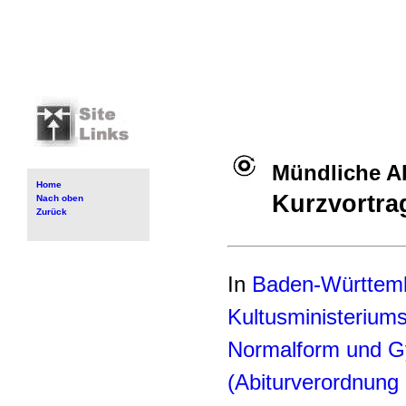
Mündliche A
Home
Kurzvortra
Nach oben
Zurück
In
Baden-Württem
Kultusministerium
Normalform und G
(Abiturverordnun