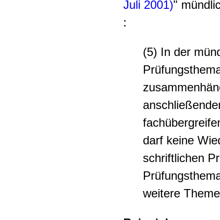
Juli 2001)
" mündli
:
(5) In der mün
Prüfungsthema
zusammenhänge
anschließende
fachübergreif
darf keine Wi
schriftlichen P
Prüfungsthema 
weitere Themen