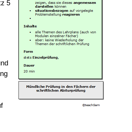
tz 5
und
ung
f