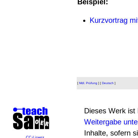
Beispiel:
Kurzvortrag mi
[
Mdl. Prüfung
]
[
Deutsch
]
Dieses Werk ist 
Weitergabe unte
Inhalte, sofern s
CC-Lizenz