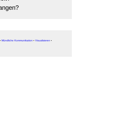
fangen?
▪
Mündliche Kommunikation
▪
Visualisieren
▪