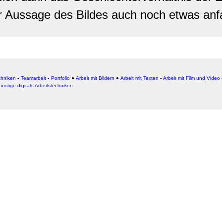
r Aussage des Bildes auch noch etwas an
chniken
▪
Teamarbeit
▪
Portfolio
●
Arbeit mit Bildern
●
Arbeit
mit Texten
▪
Arbeit mit Film und Video
onstige digitale Arbeitstechniken