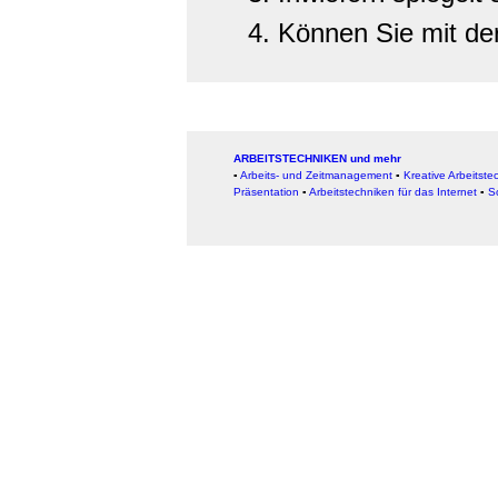
Können Sie mit de
ARBEITSTECHNIKEN und mehr
▪
Arbeits- und Zeitmanagement
▪
Kreative Arbeitste
Präsentation
▪
Arbeitstechniken für das Internet
▪
S