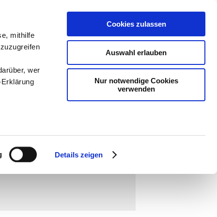
Cookies zulassen
ologie
-
e, mithilfe
 zuzugreifen
teachSam
Auswahl erlauben
darüber, wer
Nur notwendige Cookies
-Erklärung
verwenden
enau sein
fizieren
g
Details zeigen
Ihre
lokale Paarbeziehungen
▪
Familie
[
●
ube-Kanal: Playlist "Moderne Lebensformen
▪
le Medien
ir