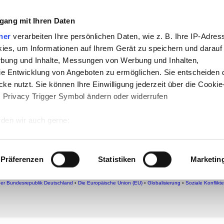
che:
gang mit Ihren Daten
h
-
Geschichte
-
Politik
-
Pädagogik
-
Psych
ner
verarbeiten Ihre persönlichen Daten, wie z. B. Ihre IP-Adress
ies, um Informationen auf Ihrem Gerät zu speichern und darauf
daktik
-
Projekte
-
So navigiert man auf 
rbung und Inhalte, Messungen von Werbung und Inhalten,
chSam
-
teachSam braucht Werbung
e Entwicklung von Angeboten zu ermöglichen. Sie entscheiden 
ke nutzt. Sie können Ihre Einwilligung jederzeit über die Cookie
s Privacy Trigger Symbol ändern oder widerrufen
wöhnlichen Paarbeziehungen
itwe
den wir auch gerne:
 Ihre geografische Lage erfassen, welche bis auf einige Meter g
tives Scannen nach bestimmten Merkmalen (Fingerprinting) identi
Präferenzen
Statistiken
Marketin
 wie Ihre persönlichen Daten verarbeitet werden, und legen Sie 
▪
Lern- und Testcenter
▪
Überblick
▪
Individualisierung
●
EINZELNE FORMEN
▪
Singles
▪
Ehe
▪
Bi
Paare in der Bildenden Kunst
►
Bausteine
◄
▪
Links ins Internet
]
▪
Bausteine
▪
teachSam-YouT
 Einzelheiten
fest.
der Bundesrepublik Deutschland
▪
Die Europäische Union (EU)
▪
Globalisierung
▪
Soziale Konflikte
 Inhalte und Anzeigen zu personalisieren, Funktionen für sozia
e Zugriffe auf unsere Website zu analysieren. Außerdem geben w