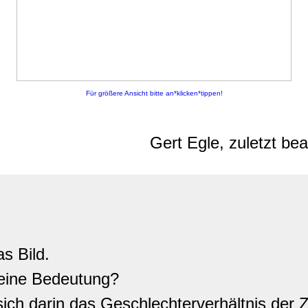
Für größere Ansicht bitte an*klicken*tippen!
Gert Egle, zuletzt be
s Bild.
eine Bedeutung?
sich darin das Geschlechterverhältnis der Z