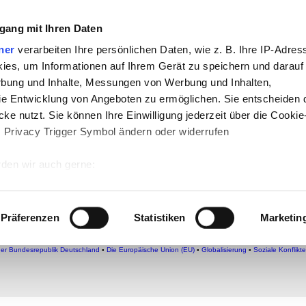
che:
gang mit Ihren Daten
h
-
Geschichte
-
Politik
-
Pädagogik
-
Psych
ner
verarbeiten Ihre persönlichen Daten, wie z. B. Ihre IP-Adress
ies, um Informationen auf Ihrem Gerät zu speichern und darauf
daktik
-
Projekte
-
So navigiert man auf 
rbung und Inhalte, Messungen von Werbung und Inhalten,
chSam
-
teachSam braucht Werbung
e Entwicklung von Angeboten zu ermöglichen. Sie entscheiden 
ke nutzt. Sie können Ihre Einwilligung jederzeit über die Cookie
s Privacy Trigger Symbol ändern oder widerrufen
wöhnlichen Paarbeziehungen
rat
den wir auch gerne:
1852-1922)
 Ihre geografische Lage erfassen, welche bis auf einige Meter g
tives Scannen nach bestimmten Merkmalen (Fingerprinting) identi
Präferenzen
Statistiken
Marketin
 wie Ihre persönlichen Daten verarbeitet werden, und legen Sie 
▪
Lern- und Testcenter
▪
Überblick
▪
Individualisierung
●
EINZELNE FORMEN
▪
Singles
▪
Ehe
▪
Bi
Paare in der Bildenden Kunst
►
Bausteine
◄
▪
Links ins Internet
]
▪
Bausteine
▪
teachSam-YouT
 Einzelheiten
fest.
der Bundesrepublik Deutschland
▪
Die Europäische Union (EU)
▪
Globalisierung
▪
Soziale Konflikte
 Inhalte und Anzeigen zu personalisieren, Funktionen für sozia
e Zugriffe auf unsere Website zu analysieren. Außerdem geben w