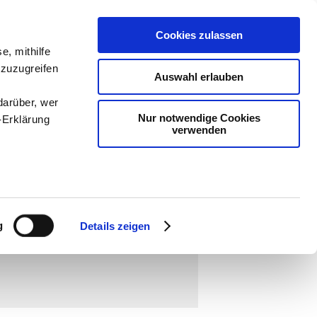
Cookies zulassen
ologie
-
e, mithilfe
 zuzugreifen
teachSam
Auswahl erlauben
darüber, wer
Nur notwendige Cookies
-Erklärung
verwenden
enau sein
fizieren
g
Details zeigen
Ihre
lokale Paarbeziehungen
▪
Familie
[
●
ube-Kanal: Playlist "Moderne Lebensformen
▪
le Medien
ir