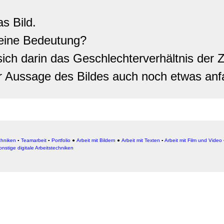
s Bild.
eine Bedeutung?
sich darin das Geschlechterverhältnis der Z
r Aussage des Bildes auch noch etwas an
chniken
▪
Teamarbeit
▪
Portfolio
●
Arbeit mit Bildern
●
Arbeit
mit Texten
▪
Arbeit mit Film und Video
onstige digitale Arbeitstechniken