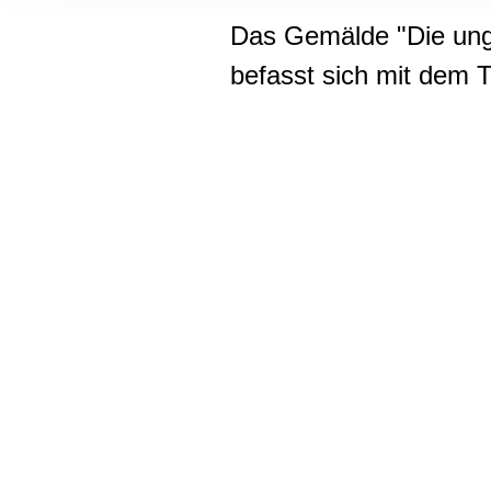
Informationen zu Ihrer Ve
Das Gemälde "Die ungl
und Analysen weiter. Unse
zusammen, die Sie ihnen b
befasst sich mit dem 
gesammelt haben.