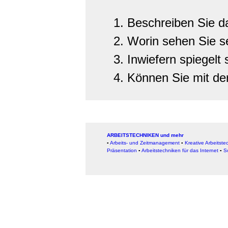
Beschreiben Sie da
Worin sehen Sie s
Inwiefern spiegelt 
Können Sie mit de
ARBEITSTECHNIKEN und mehr
▪
Arbeits- und Zeitmanagement
▪
Kreative Arbeitste
Präsentation
▪
Arbeitstechniken für das Internet
▪
S