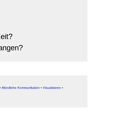
eit?
fangen?
▪
Mündliche Kommunikation
▪
Visualisieren
▪