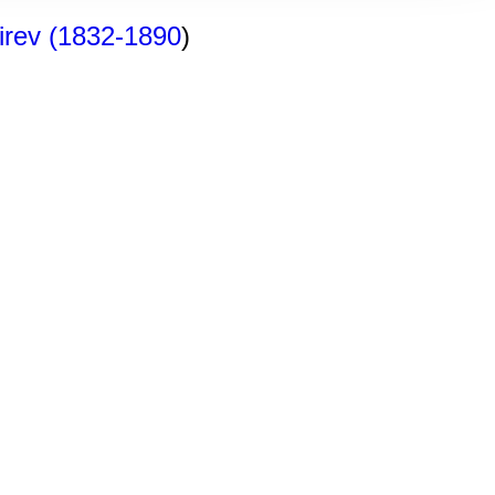
, Werbung
irev (1832-1890
)
ren Daten
ienste