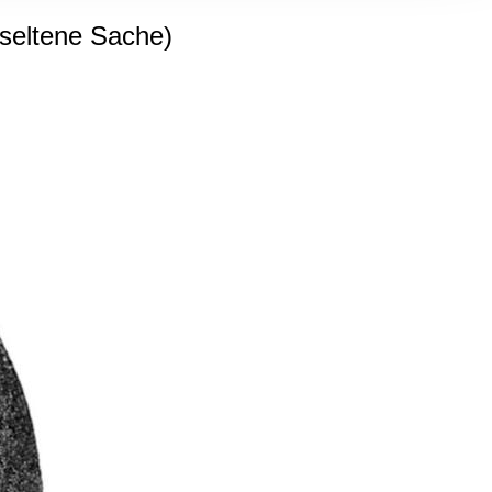
, Werbung
 seltene Sache)
ren Daten
ienste