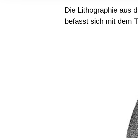
Informationen zu Ihrer Ve
Die Lithographie aus 
und Analysen weiter. Unse
zusammen, die Sie ihnen b
befasst sich mit dem 
gesammelt haben.