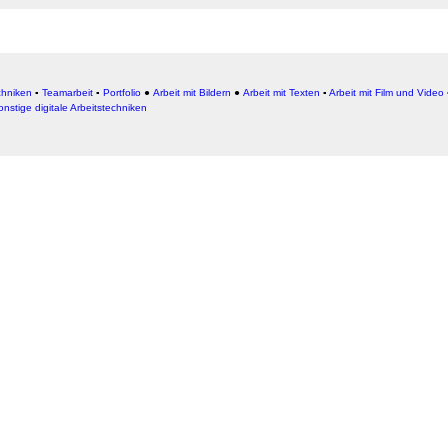
chniken
▪
Teamarbeit
▪
Portfolio
●
Arbeit mit Bildern
●
Arbeit
mit Texten
▪
Arbeit mit Film und Video
onstige digitale Arbeitstechniken