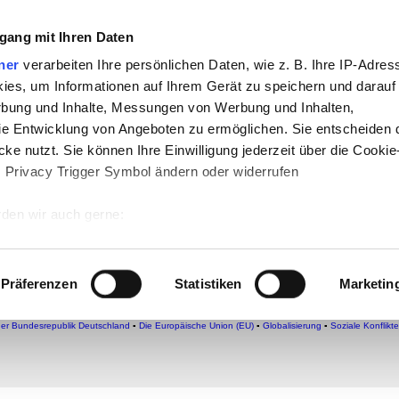
che:
gang mit Ihren Daten
h
-
Geschichte
-
Politik
-
Pädagogik
-
Psych
ner
verarbeiten Ihre persönlichen Daten, wie z. B. Ihre IP-Adress
ies, um Informationen auf Ihrem Gerät zu speichern und darauf
daktik
-
Projekte
-
So navigiert man auf 
rbung und Inhalte, Messungen von Werbung und Inhalten,
chSam
-
teachSam braucht Werbung
e Entwicklung von Angeboten zu ermöglichen. Sie entscheiden 
ke nutzt. Sie können Ihre Einwilligung jederzeit über die Cookie
s Privacy Trigger Symbol ändern oder widerrufen
wöhnlichen Paarbeziehungen
he
den wir auch gerne:
 Ihre geografische Lage erfassen, welche bis auf einige Meter g
tives Scannen nach bestimmten Merkmalen (Fingerprinting) identi
Präferenzen
Statistiken
Marketin
 wie Ihre persönlichen Daten verarbeitet werden, und legen Sie 
▪
Lern- und Testcenter
▪
Überblick
▪
Individualisierung
●
EINZELNE FORMEN
▪
Singles
▪
Ehe
▪
Bi
Paare in der Bildenden Kunst
►
Bausteine
◄
▪
Links ins Internet
]
▪
Bausteine
▪
teachSam-YouT
 Einzelheiten
fest.
der Bundesrepublik Deutschland
▪
Die Europäische Union (EU)
▪
Globalisierung
▪
Soziale Konflikte
 Inhalte und Anzeigen zu personalisieren, Funktionen für sozia
e Zugriffe auf unsere Website zu analysieren. Außerdem geben w