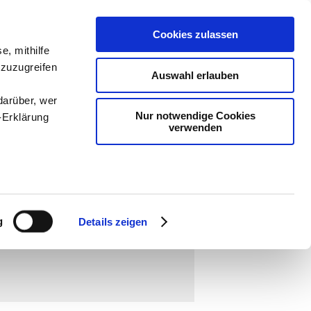
Cookies zulassen
ologie
-
e, mithilfe
 zuzugreifen
teachSam
Auswahl erlauben
darüber, wer
Nur notwendige Cookies
-Erklärung
verwenden
enau sein
fizieren
g
Details zeigen
Ihre
lokale Paarbeziehungen
▪
Familie
[
●
ube-Kanal: Playlist "Moderne Lebensformen
▪
le Medien
ir