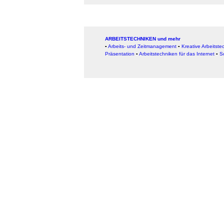
ARBEITSTECHNIKEN und mehr
▪
Arbeits- und Zeitmanagement
▪
Kreative Arbeitste
Präsentation
▪
Arbeitstechniken für das Internet
▪
S