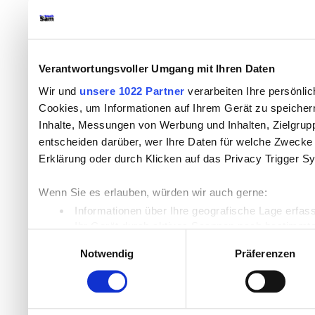
Verantwortungsvoller Umgang mit Ihren Daten
Wir und
unsere 1022 Partner
verarbeiten Ihre persönlic
Cookies, um Informationen auf Ihrem Gerät zu speicher
Inhalte, Messungen von Werbung und Inhalten, Zielgru
entscheiden darüber, wer Ihre Daten für welche Zwecke n
Erklärung oder durch Klicken auf das Privacy Trigger S
Wenn Sie es erlauben, würden wir auch gerne:
Informationen über Ihre geografische Lage erfas
Ihr Gerät durch aktives Scannen nach bestimmten
Einwilligungsauswahl
Erfahren Sie mehr darüber, wie Ihre persönlichen Daten
Notwendig
Präferenzen
Einzelheiten
fest.
Wir verwenden Cookies, um Inhalte und Anzeigen zu per
die Zugriffe auf unsere Website zu analysieren. Außer