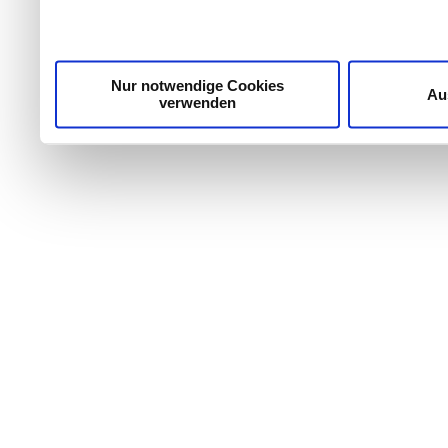
unsere Partner für soziale Medien, Werbung und Analyse
möglicherweise mit weiteren Daten zusammen, die Sie ih
Dienste gesammelt haben.
Nur notwendige Cookies
Au
verwenden