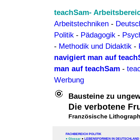
teachSam- Arbeitsberei
Arbeitstechniken
-
Deutsc
Politik
-
Pädagogik
-
Psyc
-
Methodik und Didaktik
-
navigiert man auf teac
man auf teachSam
-
tea
Werbung
Bausteine zu unge
Die verbotene Fr
Französische Lithograph
FACHBEREICH POLITIK
●
Glossar
●
LEBENSFORMEN IN DEUTSCHLAND