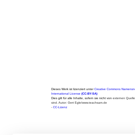
Dieses Werk ist lizenziert unter
Creative Commons Namensne
International License
(CC-BY-SA)
Dies gilt für alle Inhalte, sofern sie nicht von
externen Quell
sind. Autor: Gert Egle/www.teachsam.de
-
CC-Lizenz