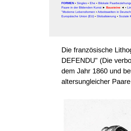
FORMEN
▪
Singles
▪
Ehe
▪
Bilokale Paarbeziehung
Paare in der Bildenden Kunst
►
Bausteine
◄
▪
Lin
"Moderne Lebensformen
▪
Arbeitswelten in Deutsc
Europäische Union (EU)
▪
Globalisierung
▪
Soziale K
Die französische Lith
DEFENDU" (Die verbot
dem Jahr 1860 und be
altersungleicher Paare