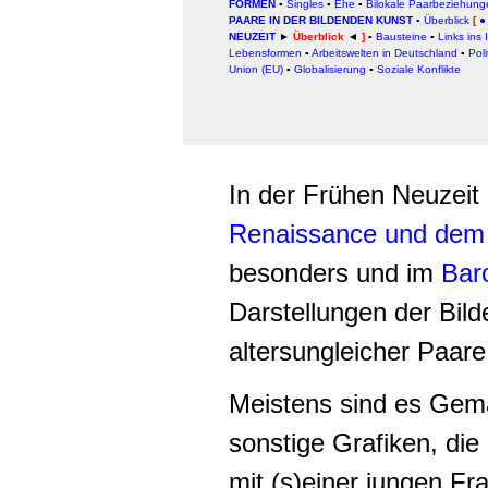
FORMEN
▪
Singles
▪
Ehe
▪
Bilokale Paarbeziehung
PAARE IN DER BILDENDEN KUNST
▪
Überblick
[
●
NEUZEIT
►
Überblick
◄
]
▪
Bausteine
▪
Links ins 
Lebensformen
▪
Arbeitswelten in Deutschland
▪
Pol
Union (EU)
▪
Globalisierung
▪
Soziale Konflikte
In der Frühen Neuzeit 
Renaissance und dem
besonders und im
Bar
Darstellungen der Bil
altersungleicher Paare
Meistens sind es Gemä
sonstige Grafiken, die
mit (s)einer jungen Fra