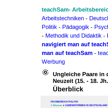
teachSam- Arbeitsberei
Arbeitstechniken
-
Deutsc
Politik
-
Pädagogik
-
Psyc
-
Methodik und Didaktik
-
navigiert man auf teac
man auf teachSam
-
tea
Werbung
Ungleiche Paare in 
Neuzeit (15. - 18. Jh.
Überblick
FACHBEREICH POLITIK
●
Glossar
●
LEBENSFORMEN IN DEUTSCHLAND