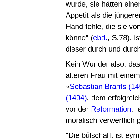
wurde, sie hätten eine
Appetit als die jüngere
Hand fehle, die sie v
könne" (
ebd.
, S.78), 
dieser durch und durch
Kein Wunder also, das
älteren Frau mit eine
»
Sebastian Brants (1
(1494)
, dem erfolgrei
vor der
Reformation
, 
moralisch verwerflich 
"Die bůlschafft ist ey