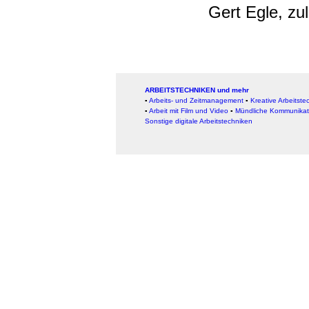
Gert Egle, zu
ARBEITSTECHNIKEN und mehr
▪
Arbeits- und Zeitmanagement
▪
Kreative Arbeitste
▪
Arbeit mit Film und Video
▪
Mündliche Kommunikat
Sonstige digitale Arbeitstechniken