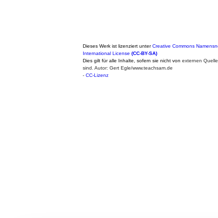
Dieses Werk ist lizenziert unter
Creative Commons Namensne
International License
(CC-BY-SA)
Dies gilt für alle Inhalte, sofern sie nicht von
externen Quell
sind. Autor: Gert Egle/www.teachsam.de
-
CC-Lizenz