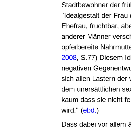
Stadtbewohner der frü
"Idealgestalt der Frau 
Ehefrau, fruchtbar, a
anderer Männer versch
opferbereite Nährmutter
2008
, S.77) Diesem Ide
negativen Gegenentwur
sich allen Lastern der
dem unersättlichen sex
kaum dass sie nicht f
wird." (
ebd.
)
Dass dabei vor allem 