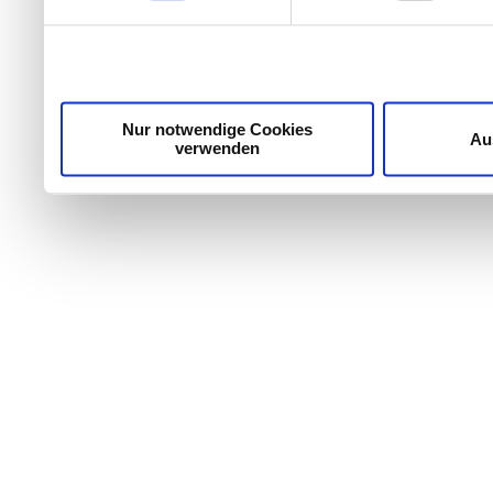
Wir verwenden Cookies, um Inhalte und Anzeigen zu per
die Zugriffe auf unsere Website zu analysieren. Außer
unsere Partner für soziale Medien, Werbung und Analyse
möglicherweise mit weiteren Daten zusammen, die Sie ih
Dienste gesammelt haben.
Nur notwendige Cookies
Au
verwenden