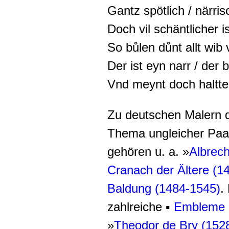
Gantz spötlich / närri
Doch vil schäntlicher i
So bůlen důnt allt wib
Der ist eyn narr / der b
Vnd meynt doch haltte
Zu deutschen Malern d
Thema ungleicher Pa
gehören u. a. »
Albrech
Cranach der Ältere (1
Baldung (1484-1545)
.
zahlreiche ▪
Embleme d
»
Theodor de Bry (152