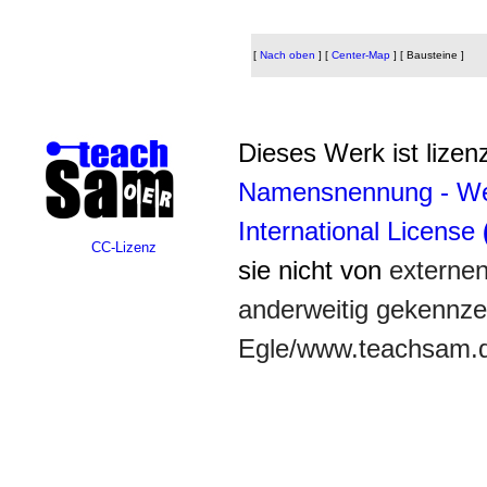
[
Nach oben
]
[
Center-Map
]
[ Bausteine ]
Dieses Werk ist lizenz
Namensnennung - Wei
International License
CC-Lizenz
sie nicht von
externe
anderweitig gekennzei
Egle/www.teachsam.