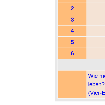
2
3
4
5
6
Wie mö
leben?
(Vier-