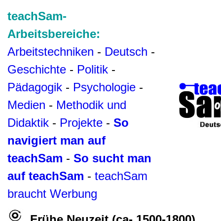
teachSam-
Arbeitsbereiche:
Arbeitstechniken
-
Deutsch
-
Geschichte
-
Politik
-
Pädagogik
-
Psychologie
-
Medien
-
Methodik und
Didaktik
-
Projekte
-
So
navigiert man auf
teachSam
-
So sucht man
auf teachSam
-
teachSam
braucht Werbung
Frühe Neuzeit (ca- 1500-1800)