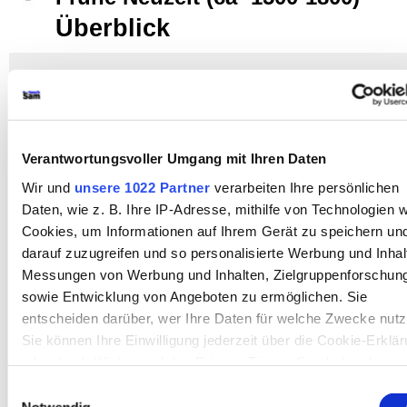
Überblick
GESCHICHTE
▪
Grundbegriffe der Geschichte
▪
EUROPÄISCHE GESCHICHTE
[
▪
FRÜHE NEUZEIT (CA. 1350-1800)
►
Überblick
◄
▪
Zeitalter
der
Renaissance (ca.1350-1450)
▪
Reformation und Glaubenskriege
(1517-1648)
▪
Zeitalter der Entdeckungen (1415-1531)
▪
Absolutismu
Verantwortungsvoller Umgang mit Ihren Daten
und Aufklärung (ca. 1650-1789)
•
Einzelne sozial- und
mentalitätsgeschichtliche Aspekte
▪
Bausteine
▪
Beginn des
Wir und
unsere 1022 Partner
verarbeiten Ihre persönlichen
bürgerlichen Zeitalters
]
▪
Deutsche Geschichte
Daten, wie z. B. Ihre IP-Adresse, mithilfe von Technologien w
Cookies, um Informationen auf Ihrem Gerät zu speichern un
darauf zuzugreifen und so personalisierte Werbung und Inhal
Messungen von Werbung und Inhalten, Zielgruppenforschun
sowie Entwicklung von Angeboten zu ermöglichen. Sie
entscheiden darüber, wer Ihre Daten für welche Zwecke nutz
Sie können Ihre Einwilligung jederzeit über die Cookie-Erklä
oder durch Klicken auf das Privacy Trigger Symbol ändern o
widerrufen
Einwilligungsauswahl