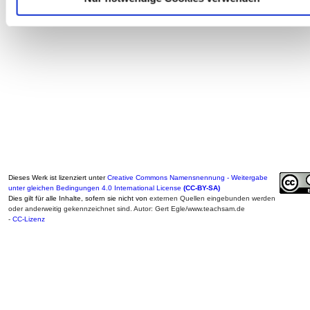
Dieses Werk ist lizenziert unter
Creative Commons Namensnennung - Weitergabe
unter gleichen Bedingungen 4.0 International License
(CC-BY-SA)
Dies gilt für alle Inhalte, sofern sie nicht von
externen Quellen eingebunden werden
oder anderweitig gekennzeichnet sind. Autor: Gert Egle/www.teachsam.de
-
CC-Lizenz