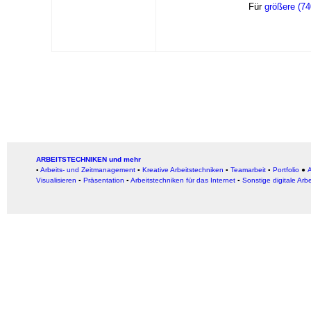
Für
größere (7
ARBEITSTECHNIKEN und mehr
▪
Arbeits- und Zeitmanagement
▪
Kreative Arbeitstechniken
▪
Teamarbeit
▪
Portfolio
●
A
Visualisieren
▪
Präsentation
▪
Arbeitstechniken für das Internet
▪
Sonstige digitale Arb