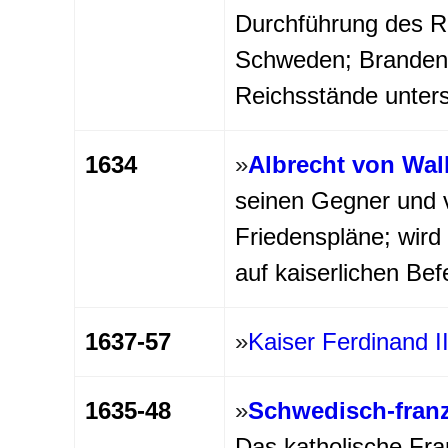
Durchführung des Re
Schweden; Brandenbu
Reichsstände unter
1634
»
Albrecht von Wal
seinen Gegner und 
Friedenspläne; wird
auf kaiserlichen Bef
1637-57
»
Kaiser Ferdinand I
1635-48
»
Schwedisch-franz
Das katholische Fra