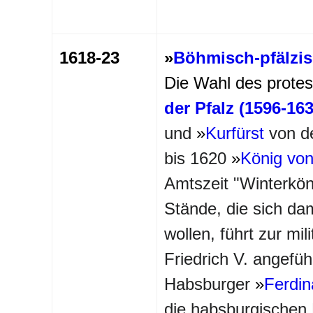
1618-23
»
Böhmisch-pfälzis
Die Wahl des protes
der Pfalz (1596-163
und
»
Kurfürst
von d
bis 1620
»
König vo
Amtszeit "
Winterkön
Stände, die sich da
wollen, führt zur mi
Friedrich V. angefü
Habsburger
»
Ferdin
die habsburgischen 