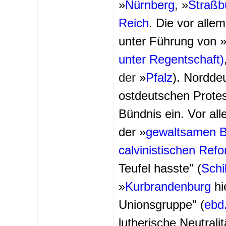
»
Nürnberg
,
»
Straßb
Reich
. Die vor alle
unter Führung von 
unter Regentschaft)
der
»
Pfalz
). Nordde
ostdeutschen Protest
Bündnis ein. Vor all
der »
gewaltsamen Be
calvinistischen Ref
Teufel hasste" (
Schi
»
Kurbrandenburg
hi
Unionsgruppe" (
ebd
lutherische Neutrali