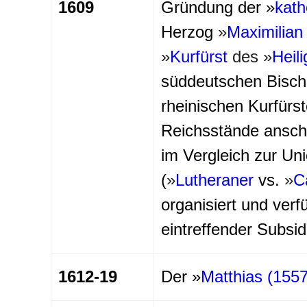
1609
Gründung der »
kath
Herzog
»
Maximilian
»
Kurfürst
des
»
Heil
süddeutschen Bischö
rheinischen Kurfürs
Reichsstände anschl
im Vergleich zur Un
(
»
Lutheraner
vs.
»
C
organisiert und ver
eintreffender Subsid
1612-19
Der »
Matthias (1557