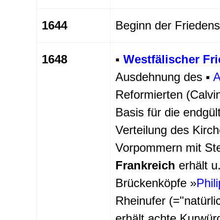
1644
Beginn der Frieden
1648
▪
Westfälischer Fr
Ausdehnung des ▪
A
Reformierten (Calvi
Basis für die endgül
Verteilung des Kirc
Vorpommern mit Ste
Frankreich
erhält u
Brückenköpfe »
Phil
Rheinufer (="natürli
erhält achte Kurwür