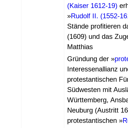
(Kaiser 1612-19)
erh
»
Rudolf II. (1552-1
Stände profitieren 
(1609) und das Zug
Matthias
Gründung der »
prot
Interessenallianz un
protestantischen F
Südwesten mit Auslä
Württemberg, Ansba
Neuburg (Austritt 1
protestantischen »
R