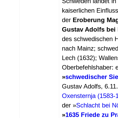
Schweden landet in
kaiserlichen Einflu
der
Eroberung Magd
Gustav Adolfs bei 
des schwedischen H
nach Mainz; schwed
Lech (1632); Wallens
Oberbefehlshaber: 
»
schwedischer Sie
Gustav Adolfs, 6.11
Oxensternja (1583-
der »
Schlacht bei N
»
1635 Friede zu P