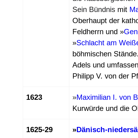
Sein Bündnis
mit
Ma
Oberhaupt der kath
Feldherrn und »
Gene
»
Schlacht am Weiß
böhmischen Stände.
Adels und umfassend
Philipp V. von der Pf
1623
»
Maximilian I. von 
Kurwürde und die O
1625-29
»
Dänisch-niedersä