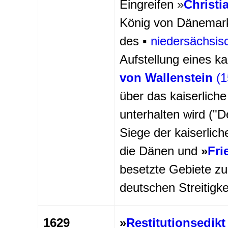
Eingreifen
»
Christi
König von Dänemark
des ▪
niedersächsis
Aufstellung eines k
von Wallenstein
(1
über das kaiserlich
unterhalten wird ("D
Siege der kaiserlich
die Dänen und
»
Fri
besetzte Gebiete zu
deutschen Streitigke
1629
»
Restitutionsedikt