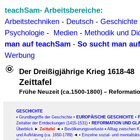
teachSam- Arbeitsbereiche:
Arbeitstechniken
-
Deutsch
-
Geschichte
Psychologie
-
Medien
-
Methodik und Di
man auf teachSam
-
So sucht man au
Werbung
Der Dreißigjährige Krieg 1618-48
Zeittafel
Frühe Neuzeit (ca.1500-1800)
–
Reformatio
GESCHICHTE
▪
Grundbegriffe der Geschichte
▪
EUROPÄISCHE GESCHICHTE
▪
Zeitalter der Entdeckungen (1415-1531)
▪
REFORMATION UND GLAU
Überblick
►
Zeittafel
◄
▪
Bevölkerungsverluste
▪
Alltag zwischen K
und Aufklärung (ca. 1650-1789)
◄
•
Einzelne sozial- und mentalität