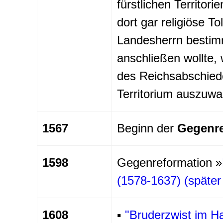
fürstlichen Territori
dort gar religiöse 
Landesherrn bestimm
anschließen wollte,
des Reichsabschiede
Territorium auszuwa
1567
Beginn der
Gegenre
1598
Gegenreformation »
(1578-1637) (später
1608
▪
"Bruderzwist im H