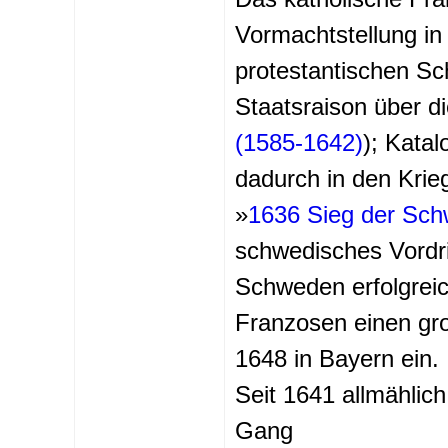
Vormachtstellung in
protestantischen Sc
Staatsraison über d
(1585-1642)
); Kata
dadurch in den Krie
»
1636 Sieg der Sch
schwedisches Vordr
Schweden erfolgreic
Franzosen einen gro
1648 in Bayern ein.
Seit 1641 allmählic
Gang