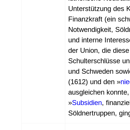
Unterstützung des Ka
Finanzkraft (ein sc
Notwendigkeit, Söld
und interne Interes
der Union, die diese
Schulterschlüsse u
und Schweden sowie
(1612) und den »
ni
ausgleichen konnte,
»
Subsidien
, finanzi
Söldnertruppen, gin