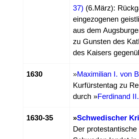
37)
(6.März): Rückga
eingezogenen geistl
aus dem Augsburger
zu Gunsten des Kat
des Kaisers gegenü
1630
»
Maximilian I. von 
Kurfürstentag zu R
durch »
Ferdinand II
1630-35
»
Schwedischer Kr
Der protestantische