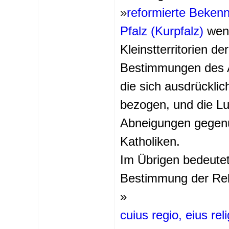
»
reformierte Bekenn
Pfalz (Kurpfalz)
weni
Kleinstterritorien der
Bestimmungen des A
die sich ausdrücklic
bezogen, und die Lut
Abneigungen gegenü
Katholiken.
Im Übrigen bedeutete
Bestimmung der Reli
»
cuius regio, eius reli