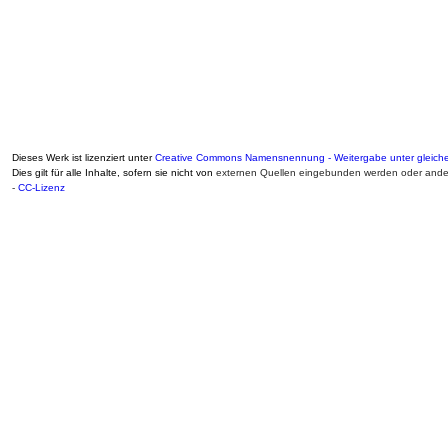
Dieses Werk ist lizenziert unter
Creative Commons Namensnennung - Weitergabe unter gleiche
Dies gilt für alle Inhalte, sofern sie nicht von
externen Quellen eingebunden werden oder ander
-
CC-Lizenz