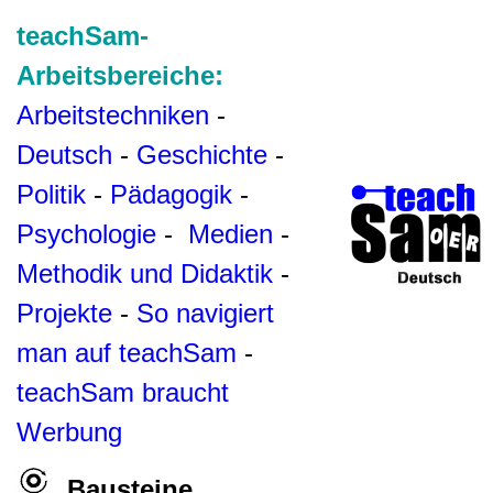
teachSam-
Arbeitsbereiche:
Arbeitstechniken
-
Deutsch
-
Geschichte
-
Politik
-
Pädagogik
-
Psychologie
-
Medien
-
Methodik und Didaktik
-
Projekte
-
So navigiert
man auf teachSam
-
teachSam braucht
Werbung
Bausteine