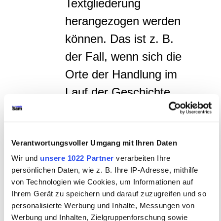
Textgliederung
herangezogen werden
können. Das ist z. B.
der Fall, wenn sich die
Orte der Handlung im
Lauf der Geschichte
verändern, das
Geschehen aus
Verantwortungsvoller Umgang mit Ihren Daten
wechselnden
Wir und
unsere 1022 Partner
verarbeiten Ihre
Perspektiven
persönlichen Daten, wie z. B. Ihre IP-Adresse, mithilfe
dargeboten wird oder
von Technologien wie Cookies, um Informationen auf
Ihrem Gerät zu speichern und darauf zuzugreifen und so
der Text ausgeprägte
personalisierte Werbung und Inhalte, Messungen von
Rückwendungen oder
Werbung und Inhalten, Zielgruppenforschung sowie