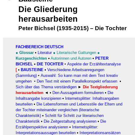
Die Gliederung
herausarbeiten
Peter Bichsel (1935-2015)
–
Die Tochter
FACHBEREICH DEUTSCH
●
Glossar
▪
Literatur
●
Literarische Gattungen
●
Kurzgeschichten
▪
Autorinnen und Autoren
▪
PETER
BICHSEL
▪
DIE TOCHTER
▪
Aspekte der Erzähltextanalyse
[
▪
BAUSTEINE
▪
Verschiedene Arbeitsanregungen
(Sammlung)
▪
Auswahl: So kann man mit dem Text kreativ
umgehen
▪
Den Text mit einem Parallelkonspekt erfassen
▪
Sich über das Thema verständigen
►
Die Textgliederung
herausarbeiten
◄
▪
Den Aussagekern formulieren
▪
Die
Inhaltsangabe konzipieren
▪
Internetsplitter: Inhaltsangaben
beurteilen
▪
Die Lebensformen und Lebensstile der Eltern und
der Tochter miteinander vergleichen (literarische
Charakteristik)
▪
Schritt für Schritt zur literarischen
Charakteristik
▪
Die Zeitgestaltung analysieren
▪
Die
Erzählperspektive analysieren
▪
Internetsplitter:
Interpretationsaussagen beurteilen
▪
Interpretationsansätzen