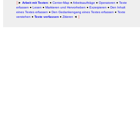
│
►
Arbeit mit Texten
: ●
Center-Map
●
Arbeitsaufträge
●
Operatoren
●
Texte
erfassen
●
Lesen
●
Markieren und Hervorheben
●
Exzerpieren
●
Den Inhalt
eines Textes erfassen
●
Den Gedankengang eines Textes erfassen
●
Texte
verstehen
●
Texte verfassen
●
Zitieren
◄
│