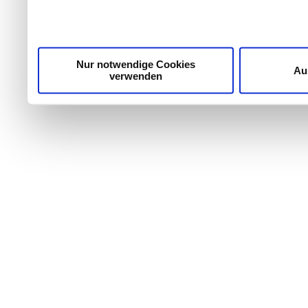
die Zugriffe auf unsere Website zu analysieren. Außer
unsere Partner für soziale Medien, Werbung und Analyse
möglicherweise mit weiteren Daten zusammen, die Sie ih
Dienste gesammelt haben.
Nur notwendige Cookies
Au
verwenden