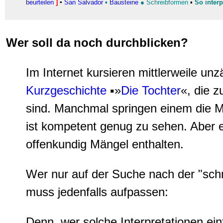
beurteilen
]
▪
San Salvador
▪
Bausteine
●
Schreibformen
▪
So inter
Wer soll da noch durchblicken?
Im Internet kursieren mittlerweile unz
Kurzgeschichte
▪»
Die Tochter
«, die z
sind. Manchmal springen einem die 
ist kompetent genug zu sehen. Aber es
offenkundig Mängel enthalten.
Wer nur auf der Suche nach der "schn
muss jedenfalls aufpassen:
Denn, wer solche Interpretationen einf