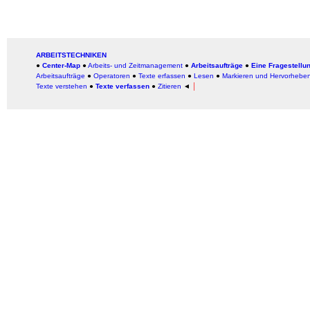
ARBEITSTECHNIKEN
●
Center-Map
●
Arbeits- und Zeitmanagement
●
Arbeitsaufträge
●
Eine Fragestellu
Arbeitsaufträge
●
Operatoren
●
Texte erfassen
●
Lesen
●
Markieren und Hervorhebe
Texte verstehen
●
Texte verfassen
●
Zitieren
◄
│