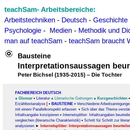
teachSam- Arbeitsbereiche:
Arbeitstechniken
-
Deutsch
-
Geschichte
Psychologie
-
Medien
-
Methodik und Di
man auf teachSam
-
teachSam braucht 
Bausteine
Interpretationsaussagen beur
Peter Bichsel (1935-2015)
–
Die Tochter
FACHBEREICH DEUTSCH
●
Glossar
▪
Literatur
●
Literarische Gattungen
●
Kurzgeschichten
Erzähltextanalyse
[
▪
BAUSTEINE
▪
Verschiedene Arbeitsanregung
mit einem Parallelkonspekt erfassen
▪
Sich über das Thema verstä
Inhaltsangabe konzipieren
▪
Internetsplitter: Inhaltsangaben beurteil
vergleichen (literarische Charakteristik)
▪
Schritt für Schritt zur liter
analysieren
►
Internetsplitter: Interpretationsaussagen beurteile