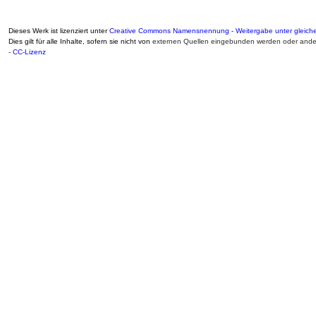
Dieses Werk ist lizenziert unter
Creative Commons Namensnennung - Weitergabe unter gleiche
Dies gilt für alle Inhalte, sofern sie nicht von
externen Quellen eingebunden werden oder ander
-
CC-Lizenz