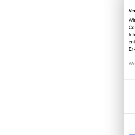
Ve
Wi
Co
In
ent
Er
We
Einwi
Erf
Ei
Wi
di
un
mö