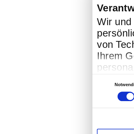
Verantw
Wir un
persönli
von Tec
Ihrem G
persona
Werbung
Einwilligungsauswahl
Notwend
Entwick
entsche
nutzt. S
Cookie-