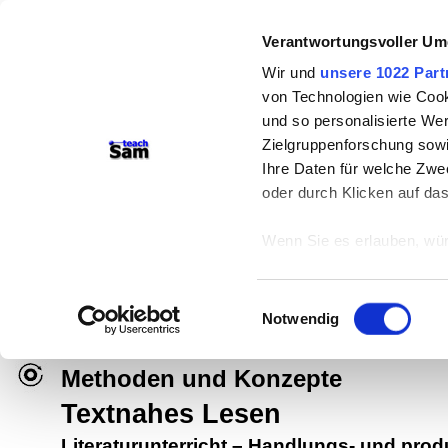
Verantwortungsvoller Um
Wir und
unsere 1022 Part
von Technologien wie Cook
und so personalisierte We
Zielgruppenforschung sowi
Ihre Daten für welche Zwec
oder durch Klicken auf da
teachSam- Arbeitsbereiche:
Wenn Sie es erlauben, wür
Arbeitstechniken
-
Deutsch
-
Geschichte
Informationen über
können
Didaktik
-
Projekte
-
So navigiert man 
Einwilligungsauswahl
Ihr Gerät durch ak
Notwendig
Werbung
Erfahren Sie mehr darüber,
Präferenzen im
Abschnitt
Methoden und Konzepte
Textnahes Lesen
Wir verwenden Cookies, um
anbieten zu können und di
Literaturunterricht
–
Handlungs- und produk