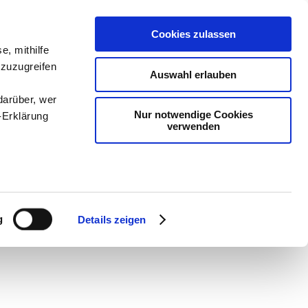
Cookies zulassen
e, mithilfe
 zuzugreifen
Auswahl erlauben
darüber, wer
Nur notwendige Cookies
-Erklärung
verwenden
en
-
Methodik und
enau sein
Sam
-
teachSam braucht
fizieren
g
Details zeigen
Ihre
le Medien
ir