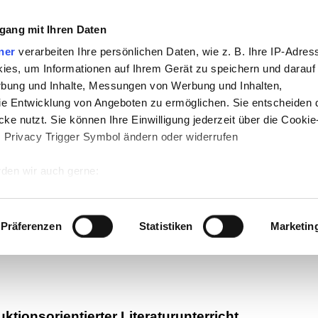
gang mit Ihren Daten
ner
verarbeiten Ihre persönlichen Daten, wie z. B. Ihre IP-Adress
ies, um Informationen auf Ihrem Gerät zu speichern und darauf
rbung und Inhalte, Messungen von Werbung und Inhalten,
e Entwicklung von Angeboten zu ermöglichen. Sie entscheiden 
ke nutzt. Sie können Ihre Einwilligung jederzeit über die Cookie
s Privacy Trigger Symbol ändern oder widerrufen
den wir auch gerne:
-
Politik
-
Pädagogik
-
Psychologie
-
Medi
 Ihre geografische Lage erfassen, welche bis auf einige Meter g
auf teachSam
-
So sucht man auf teach
tives Scannen nach bestimmten Merkmalen (Fingerprinting) identi
Präferenzen
Statistiken
Marketin
 wie Ihre persönlichen Daten verarbeitet werden, und legen Sie 
 Einzelheiten
fest.
 Inhalte und Anzeigen zu personalisieren, Funktionen für sozia
e Zugriffe auf unsere Website zu analysieren. Außerdem geben w
tionsorientierter Literaturunterricht