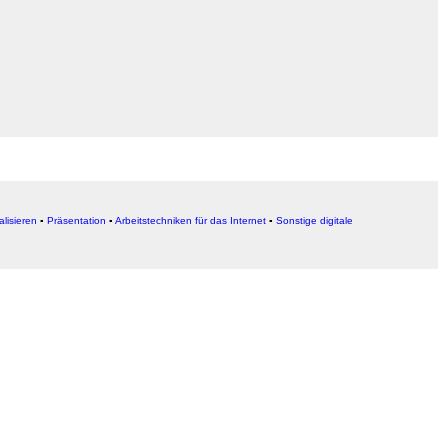
alisieren
▪
Präsentation
▪
Arbeitstechniken für das Internet
▪
Sonstige digitale