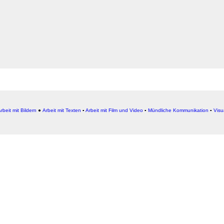
rbeit mit Bildern
●
Arbeit
mit Texten
▪
Arbeit mit Film und Video
▪
Mündliche Kommunikation
▪
Visu