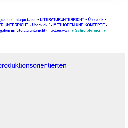
, Werbung
ren Daten
ienste
yse und Interpretation
▪
LITERATURUNTERRICHT
▪
Überblick
▪
ER UNTERRICHT
•
Überblick
[
•
METHODEN UND KONZEPTE
▪
gaben im Literaturunterricht
▪
Textauswahl
●
Schreibformen
●
roduktionsorientierten