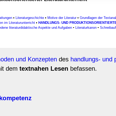
rwendung unserer Website an unsere Partner für soziale Medien
re Partner führen diese Informationen möglicherweise mit weite
ereitgestellt haben oder die sie im Rahmen Ihrer Nutzung der D
attungen
▪
Literaturgeschichte
▪
Motive der Literatur
▪
Grundlagen der Textanal
n im Literaturunterricht
▪
HANDLUNGS- UND PRODUKTIONSORIENTIERT
edene literaturdidaktische Aspekte und Aufgaben
▪
Literaturkanon
▪
Schreibauf
thoden und Konzepten
des
handlungs- und p
mit dem
textnahen Lesen
befassen.
skompetenz