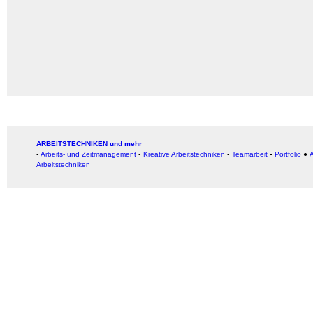
ARBEITSTECHNIKEN und mehr
▪
Arbeits- und Zeitmanagement
▪
Kreative Arbeitstechniken
▪
Teamarbeit
▪
Portfolio
●
A
Arbeitstechniken