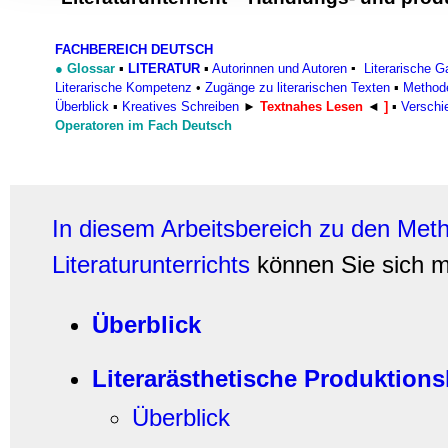
Informationen zu Ihrer Ve
und Analysen weiter. Unse
FACHBEREICH DEUTSCH
zusammen, die Sie ihnen b
●
Glossar
▪
LITERATUR
▪
Autorinnen und Autoren
▪
Literarische G
gesammelt haben.
Literarische Kompetenz
•
Zugänge zu literarischen Texten
▪
Methode
Überblick
▪
Kreatives Schreiben
►
Textnahes Lesen
◄
]
▪
Verschi
Operatoren im Fach Deutsch
In diesem Arbeitsbereich zu den Me
Literaturunterrichts
können Sie sich 
Überblick
Literarästhetische Produktion
Überblick