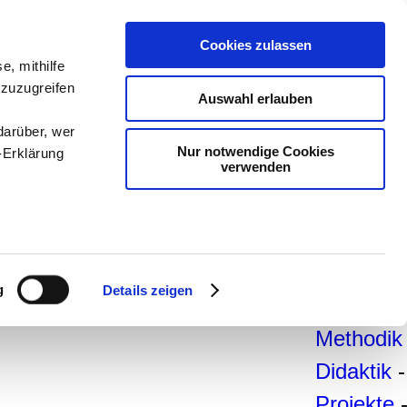
teachSa
Cookies zulassen
e, mithilfe
Arbeitsb
 zuzugreifen
Auswahl erlauben
Arbeitste
darüber, wer
-
Deutsc
Nur notwendige Cookies
-Erklärung
verwenden
Geschich
Politik
-
Pädagogi
enau sein
Psycholo
fizieren
g
Details zeigen
Medien
-
Ihre
Methodik
Didaktik
-
le Medien
ir
Projekte