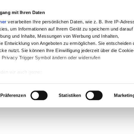
gang mit Ihren Daten
ner
verarbeiten Ihre persönlichen Daten, wie z. B. Ihre IP-Adress
ies, um Informationen auf Ihrem Gerät zu speichern und darauf
rbung und Inhalte, Messungen von Werbung und Inhalten,
e Entwicklung von Angeboten zu ermöglichen. Sie entscheiden 
ke nutzt. Sie können Ihre Einwilligung jederzeit über die Cookie
s Privacy Trigger Symbol ändern oder widerrufen
den wir auch gerne:
 Ihre geografische Lage erfassen, welche bis auf einige Meter g
tives Scannen nach bestimmten Merkmalen (Fingerprinting) identi
Präferenzen
Statistiken
Marketin
 wie Ihre persönlichen Daten verarbeitet werden, und legen Sie 
 Einzelheiten
fest.
 Inhalte und Anzeigen zu personalisieren, Funktionen für sozia
e Zugriffe auf unsere Website zu analysieren. Außerdem geben w