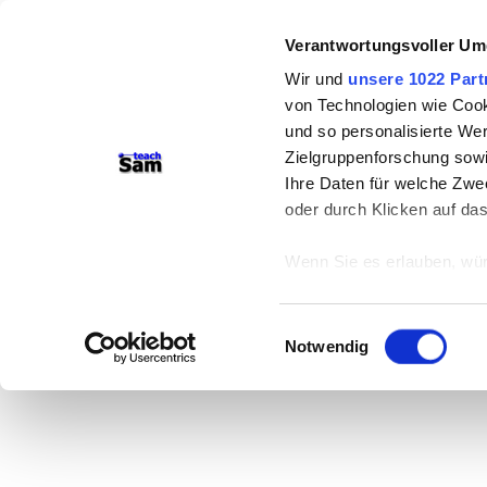
Verantwortungsvoller Um
Wir und
unsere 1022 Part
von Technologien wie Cook
und so personalisierte We
Zielgruppenforschung sowi
Ihre Daten für welche Zwec
oder durch Klicken auf da
Wenn Sie es erlauben, wür
Informationen über
können
Einwilligungsauswahl
Ihr Gerät durch ak
Notwendig
Erfahren Sie mehr darüber,
Präferenzen im
Abschnitt
Wir verwenden Cookies, um
anbieten zu können und di