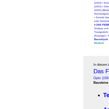
(1624)
▪
Eine
(1624)
▪
Ode 
(1624) (Mode
Hochwolgebor
▪
Sonettt übe
oder Getich
●
DAS FIEBE
Analyse und 
Trostgedicht 
(Auszüge)
▪
Barocklyrik
Deutsch
In diesem 
Das Fi
Opitz (159
Bausteine
Te