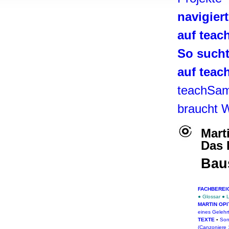
, Werbung
navigier
ren Daten
ienste
auf tea
So such
auf tea
teachSa
braucht 
Mart
Das 
Bau
FACHBEREI
●
Glossar
●
L
MARTIN OPIT
eines Gelehr
TEXTE
▪
Son
(Canzoniere 