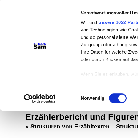
Verantwortungsvoller Um
Wir und
unsere 1022 Part
von Technologien wie Cook
und so personalisierte We
Zielgruppenforschung sowi
Ihre Daten für welche Zwec
teachSam- Arbeitsbereiche:
oder durch Klicken auf da
Arbeitstechniken
-
Deutsch
-
Geschich
Wenn Sie es erlauben, wür
Didaktik
-
Projekte
-
So navigiert ma
Informationen über
braucht Werbung
können
Einwilligungsauswahl
Ihr Gerät durch ak
Notwendig
Erfahren Sie mehr darüber,
Darstellung von Rede und men
Präferenzen im
Abschnitt
Erzählerbericht und Figuren
«
Strukturen von Erzähltexten
–
Struktu
Wir verwenden Cookies, um
anbieten zu können und di