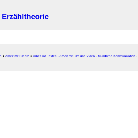
 Erzähltheorie
io
●
Arbeit mit Bildern
●
Arbeit
mit Texten
▪
Arbeit mit Film und Video
▪
Mündliche Kommunikation