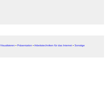
▪
Visualisieren
▪
Präsentation
▪
Arbeitstechniken für das Internet
▪
Sonstige