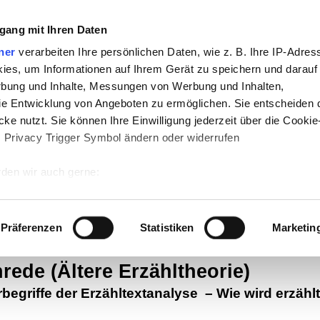
gang mit Ihren Daten
ner
verarbeiten Ihre persönlichen Daten, wie z. B. Ihre IP-Adress
ies, um Informationen auf Ihrem Gerät zu speichern und darauf
rbung und Inhalte, Messungen von Werbung und Inhalten,
e Entwicklung von Angeboten zu ermöglichen. Sie entscheiden 
ke nutzt. Sie können Ihre Einwilligung jederzeit über die Cookie
s Privacy Trigger Symbol ändern oder widerrufen
te
-
Politik
-
Pädagogik
-
Psychologie
-
Me
den wir auch gerne:
n auf teachSam
-
So sucht man auf tea
 Ihre geografische Lage erfassen, welche bis auf einige Meter g
tives Scannen nach bestimmten Merkmalen (Fingerprinting) identi
Präferenzen
Statistiken
Marketin
 wie Ihre persönlichen Daten verarbeitet werden, und legen Sie 
talen Vorgängen
 Einzelheiten
fest.
rede (Ältere Erzähltheorie)
rbegriffe der Erzähltextanalyse
–
Wie wird erzähl
 Inhalte und Anzeigen zu personalisieren, Funktionen für sozia
e Zugriffe auf unsere Website zu analysieren. Außerdem geben w