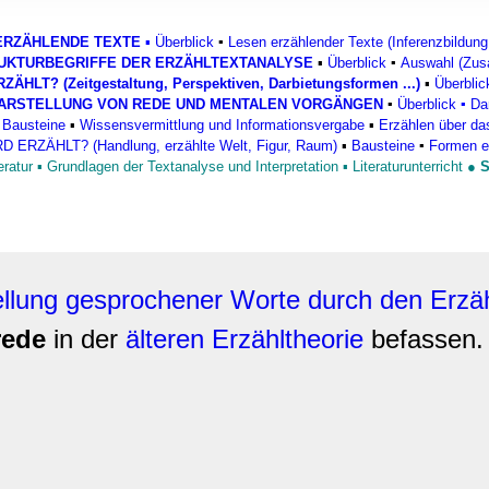
rwendung unserer Website an unsere Partner für soziale Medien
re Partner führen diese Informationen möglicherweise mit weite
ERZÄHLENDE TEXTE
▪
Überblick
▪
Lesen erzählender Texte (Inferenzbildung
ereitgestellt haben oder die sie im Rahmen Ihrer Nutzung der D
UKTURBEGRIFFE DER ERZÄHLTEXTANALYSE
▪
Überblick
▪
Auswahl (Zusa
ÄHLT? (Zeitgestaltung, Perspektiven, Darbietungsformen ...)
▪
Überblic
ARSTELLUNG VON REDE UND MENTALEN VORGÄNGEN
▪
Überblick
▪
Da
 Bausteine
▪
Wissensvermittlung und Informationsvergabe
▪
Erzählen über da
RD ERZÄHLT?
(Handlung, erzählte Welt, Figur, Raum)
▪
Bausteine
▪
Formen e
eratur
▪
Grundlagen der Textanalyse und Interpretation
▪
Literaturunterricht
●
S
ellung gesprochener Worte durch den Erzä
rede
in der
älteren Erzähltheorie
befassen.