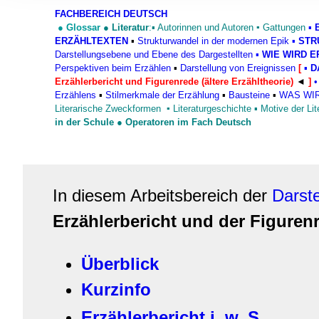
Informationen zu Ihrer Ve
FACHBEREICH DEUTSCH
und Analysen weiter. Unse
●
Glossar
●
Literatur
:▪
Autorinnen und Autoren
▪
Gattungen
▪
zusammen, die Sie ihnen b
ERZÄHLTEXTEN
▪
Strukturwandel in der modernen Epik
▪
STR
Darstellungsebene und Ebene des Dargestellten
▪
WIE WIRD ERZ
gesammelt haben.
Perspektiven beim Erzählen
▪
Darstellung von Ereignissen
[
▪
D
Erzählerbericht und Figurenrede (ältere Erzähltheorie)
◄
]
•
Erzählens
▪
Stilmerkmale der Erzählung
▪
Bausteine
▪
WAS WI
Literarische Zweckformen
▪
Literaturgeschichte
▪
Motive der Lit
in der Schule
●
Operatoren im Fach Deutsch
In diesem Arbeitsbereich der
Darst
Erzählerbericht und der Figuren
Überblick
Kurzinfo
Erzählerbericht i. w. S.