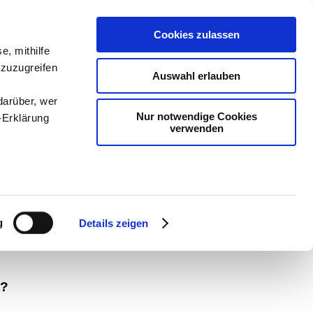
Cookies zulassen
e, mithilfe
 zuzugreifen
Auswahl erlauben
darüber, wer
Nur notwendige Cookies
-Erklärung
verwenden
dien
-
Methodik und
chSam
-
teachSam
enau sein
fizieren
g
Details zeigen
Ihre
t?
le Medien
ir