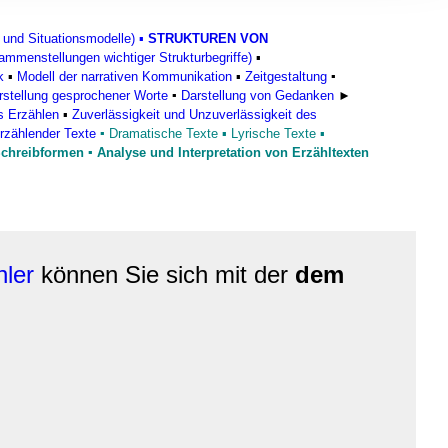
, Werbung
ren Daten
 und Situationsmodelle)
▪
STRUKTUREN VON
ienste
mmenstellungen wichtiger Strukturbegriffe)
▪
k
▪
Modell der narrativen Kommunikation
▪
Zeitgestaltung
▪
rstellung gesprochener Worte
▪
Darstellung von Gedanken
►
s Erzählen
▪
Zuverlässigkeit und Unzuverlässigkeit des
rzählender Texte
▪
Dramatische Texte
▪
Lyrische Texte
▪
chreibformen
▪ Analyse und Interpretation von Erzähltexten
hler
können Sie sich mit der
dem