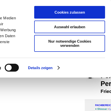
teachSam
Cookies zulassen
Arbeitste
le Medien
ir
Pädagogi
Auswahl erlauben
, Werbung
Didaktik
ren Daten
Nur notwendige Cookies
ienste
-
So suc
verwenden
Werbung
Bio
g
Details zeigen
Pe
Pe
Frie
FACHBEREI
●
Glossar
▪
L