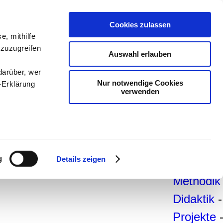
teachSa
Cookies zulassen
Arbeitsb
e, mithilfe
 zuzugreifen
Arbeitste
Auswahl erlauben
-
Deutsc
darüber, wer
Nur notwendige Cookies
-Erklärung
Geschich
verwenden
Politik
-
Pädagogi
enau sein
Psycholo
fizieren
g
Details zeigen
Medien
-
Ihre
Methodik
Didaktik
-
le Medien
Projekte
ir