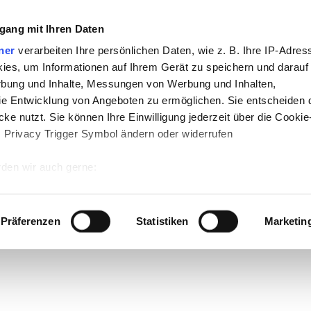
gang mit Ihren Daten
ner
verarbeiten Ihre persönlichen Daten, wie z. B. Ihre IP-Adress
ies, um Informationen auf Ihrem Gerät zu speichern und darauf
rbung und Inhalte, Messungen von Werbung und Inhalten,
e Entwicklung von Angeboten zu ermöglichen. Sie entscheiden 
ke nutzt. Sie können Ihre Einwilligung jederzeit über die Cookie
s Privacy Trigger Symbol ändern oder widerrufen
den wir auch gerne:
 Ihre geografische Lage erfassen, welche bis auf einige Meter g
tives Scannen nach bestimmten Merkmalen (Fingerprinting) identi
Präferenzen
Statistiken
Marketin
 wie Ihre persönlichen Daten verarbeitet werden, und legen Sie 
 Einzelheiten
fest.
 Inhalte und Anzeigen zu personalisieren, Funktionen für sozia
e Zugriffe auf unsere Website zu analysieren. Außerdem geben w