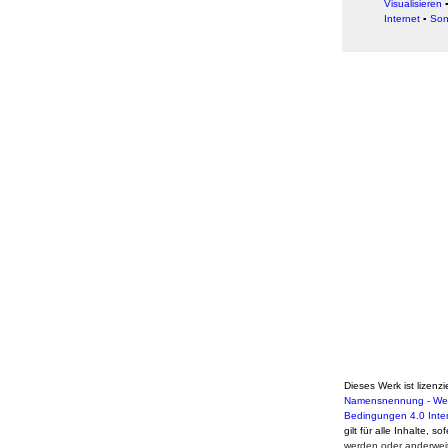
Visualisieren
Internet
▪
Son
Dieses Werk ist lizenzi
Namensnennung - Weit
Bedingungen 4.0 Inte
gilt für alle Inhalte, s
werden oder anderweit