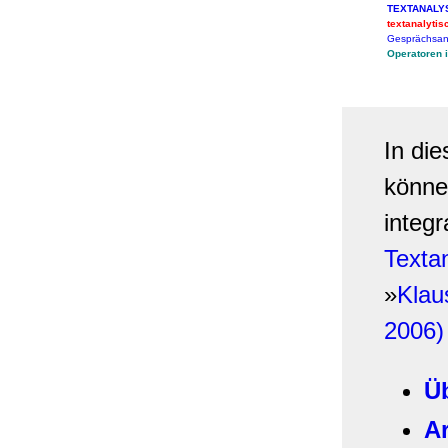
TEXTANALY
textanalytis
Gesprächsan
Operatoren 
In di
könne
integ
Texta
»
Klau
2006)
Ü
Ar