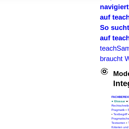
, Werbung
navigier
ren Daten
auf tea
ienste
So such
auf tea
teachSa
braucht 
Mode
Inte
FACHBEREI
●
Glossar
●
Rechtschrei
Pragmatik
▪
S
▪
Textbegriff
Pragmatische
Textsorten
▪
Kriterien un