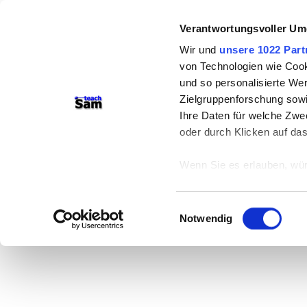
Verantwortungsvoller Um
Wir und
unsere 1022 Part
von Technologien wie Cook
und so personalisierte We
Zielgruppenforschung sowi
Ihre Daten für welche Zwec
oder durch Klicken auf da
Wenn Sie es erlauben, wür
Informationen über
können
Einwilligungsauswahl
Ihr Gerät durch ak
Notwendig
Erfahren Sie mehr darüber,
Präferenzen im
Abschnitt
Wir verwenden Cookies, um
anbieten zu können und di