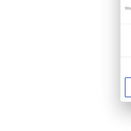
We
Einwi
Erf
Ei
Wi
di
un
mö
Di