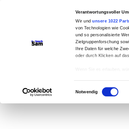
Verantwortungsvoller Um
Wir und
unsere 1022 Part
von Technologien wie Cook
und so personalisierte We
Zielgruppenforschung sowi
Ihre Daten für welche Zwec
oder durch Klicken auf da
Wenn Sie es erlauben, wür
Informationen über
können
Einwilligungsauswahl
Ihr Gerät durch ak
Notwendig
Erfahren Sie mehr darüber,
Präferenzen im
Abschnitt
Wir verwenden Cookies, um
anbieten zu können und di