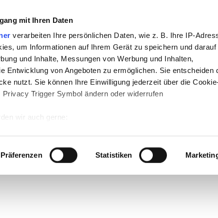
gang mit Ihren Daten
ner
verarbeiten Ihre persönlichen Daten, wie z. B. Ihre IP-Adress
ies, um Informationen auf Ihrem Gerät zu speichern und darauf
rbung und Inhalte, Messungen von Werbung und Inhalten,
e Entwicklung von Angeboten zu ermöglichen. Sie entscheiden 
ke nutzt. Sie können Ihre Einwilligung jederzeit über die Cookie
s Privacy Trigger Symbol ändern oder widerrufen
den wir auch gerne:
 Ihre geografische Lage erfassen, welche bis auf einige Meter g
tives Scannen nach bestimmten Merkmalen (Fingerprinting) identi
Präferenzen
Statistiken
Marketin
 wie Ihre persönlichen Daten verarbeitet werden, und legen Sie 
 Einzelheiten
fest.
 Inhalte und Anzeigen zu personalisieren, Funktionen für sozia
e Zugriffe auf unsere Website zu analysieren. Außerdem geben w