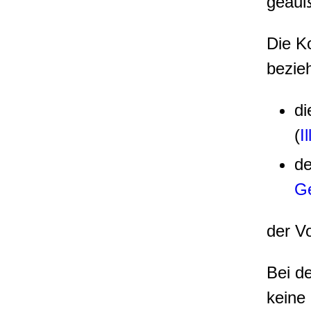
geäuß
Die K
bezie
d
(
I
d
Ge
der V
Bei d
keine