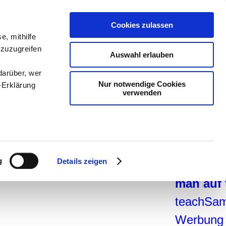
teachSa
Cookies zulassen
Arbeitsb
e, mithilfe
 zuzugreifen
Arbeitste
Auswahl erlauben
-
Geschic
darüber, wer
Nur notwendige Cookies
-Erklärung
Pädagogi
verwenden
Medien
-
Didaktik
enau sein
navigier
fizieren
g
Details zeigen
teachSa
Ihre
man auf
teachSam
le Medien
Werbung
ir