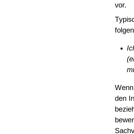
vor.
Typis
folge
Ic
(e
mi
Wenn 
den In
bezieh
bewer
Sachv