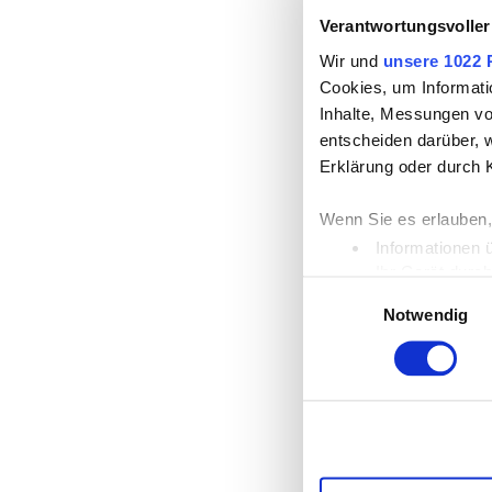
Verantwortungsvoller
Wir und
unsere 1022 
Cookies, um Informati
Inhalte, Messungen vo
entscheiden darüber, w
Erklärung oder durch 
Wenn Sie es erlauben,
Informationen 
Ihr Gerät durc
Einwilligungsauswahl
Erfahren Sie mehr dar
Notwendig
Einzelheiten
fest.
Wir verwenden Cookies
die Zugriffe auf unse
unsere Partner für so
möglicherweise mit we
Dienste gesammelt ha