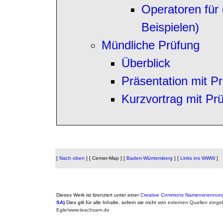
Operatoren für 
Beispielen)
Mündliche Prüfung
Überblick
Präsentation mit P
Kurzvortrag mit Pr
[
Nach oben
]
[ Center-Map ]
[
Baden-Würrtemberg
]
[
Links ins WWW
]
Dieses Werk ist lizenziert unter einer
Creative Commons Namensnennung -
SA)
Dies gilt für alle Inhalte, sofern sie nicht von
externen Quellen einge
Egle/www.teachsam.de