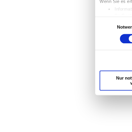
Wenn Sie es er
Informat
Ihr Gerä
Einwilligungsauswa
Erfahren Sie me
Notwen
Einzelheiten
fe
Wir verwenden C
die Zugriffe au
unsere Partner 
möglicherweise 
Dienste gesamm
Nur no