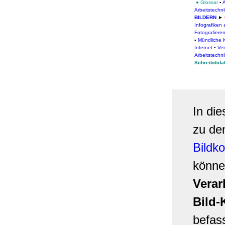
●
Glossar
▪
Arbeitstechn
BILDERN
►
Infografiken 
Fotografiere
▪
Mündliche 
Internet
▪
Ver
Arbeitstechn
Schreibdida
In di
zu d
Bildk
könne
Verar
Bild-
befas