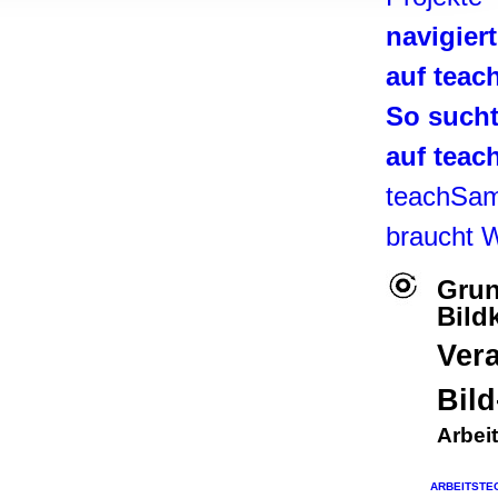
, Werbung
navigier
ren Daten
ienste
auf tea
So such
auf tea
teachSa
braucht 
Grun
Bild
Vera
Bil
Arbeit
ARBEITSTE