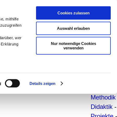
teachSa
Cookies zulassen
e, mithilfe
Arbeitsb
 zuzugreifen
Auswahl erlauben
Arbeitste
darüber, wer
-
Deutsc
Nur notwendige Cookies
-Erklärung
verwenden
Geschich
Politik
-
Pädagogi
enau sein
Psycholo
fizieren
g
Details zeigen
Medien
-
Ihre
Methodik
Didaktik
-
le Medien
ir
Projekte