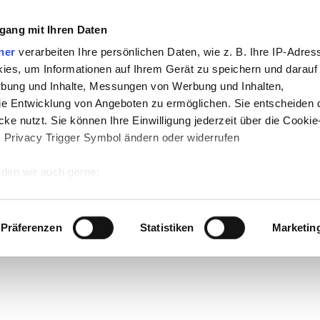
gang mit Ihren Daten
ner
verarbeiten Ihre persönlichen Daten, wie z. B. Ihre IP-Adress
ies, um Informationen auf Ihrem Gerät zu speichern und darauf
rbung und Inhalte, Messungen von Werbung und Inhalten,
e Entwicklung von Angeboten zu ermöglichen. Sie entscheiden 
ke nutzt. Sie können Ihre Einwilligung jederzeit über die Cookie
s Privacy Trigger Symbol ändern oder widerrufen
den wir auch gerne:
 Ihre geografische Lage erfassen, welche bis auf einige Meter g
tives Scannen nach bestimmten Merkmalen (Fingerprinting) identi
Präferenzen
Statistiken
Marketin
 wie Ihre persönlichen Daten verarbeitet werden, und legen Sie 
 Einzelheiten
fest.
 Inhalte und Anzeigen zu personalisieren, Funktionen für sozia
e Zugriffe auf unsere Website zu analysieren. Außerdem geben w