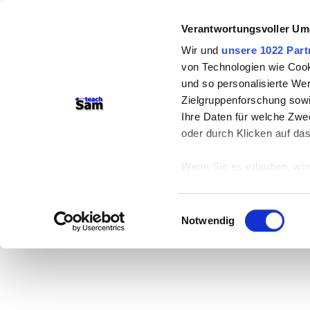
Verantwortungsvoller Um
Wir und
unsere 1022 Part
von Technologien wie Cook
und so personalisierte We
Zielgruppenforschung sowi
Ihre Daten für welche Zwec
oder durch Klicken auf da
Wenn Sie es erlauben, wür
Informationen über
können
Einwilligungsauswahl
Ihr Gerät durch ak
Notwendig
Erfahren Sie mehr darüber,
Präferenzen im
Abschnitt
Wir verwenden Cookies, um
anbieten zu können und di