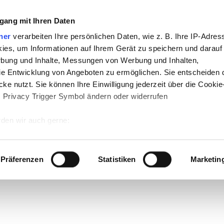
gang mit Ihren Daten
ner
verarbeiten Ihre persönlichen Daten, wie z. B. Ihre IP-Adress
ies, um Informationen auf Ihrem Gerät zu speichern und darauf
rbung und Inhalte, Messungen von Werbung und Inhalten,
e Entwicklung von Angeboten zu ermöglichen. Sie entscheiden 
ke nutzt. Sie können Ihre Einwilligung jederzeit über die Cookie
s Privacy Trigger Symbol ändern oder widerrufen
den wir auch gerne:
 Ihre geografische Lage erfassen, welche bis auf einige Meter g
tives Scannen nach bestimmten Merkmalen (Fingerprinting) identi
Präferenzen
Statistiken
Marketin
 wie Ihre persönlichen Daten verarbeitet werden, und legen Sie 
 Einzelheiten
fest.
 Inhalte und Anzeigen zu personalisieren, Funktionen für sozia
e Zugriffe auf unsere Website zu analysieren. Außerdem geben w