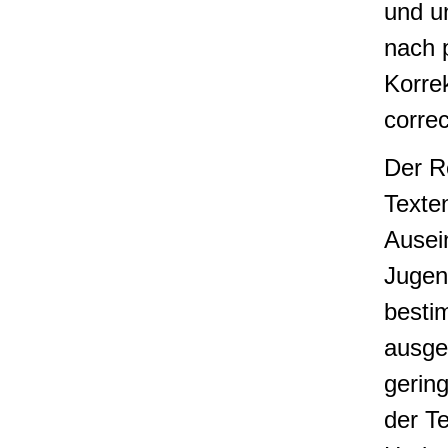
und u
nach p
Korrek
correc
Der R
Texten
Ausei
Jugen
besti
ausgeh
gering
der Te