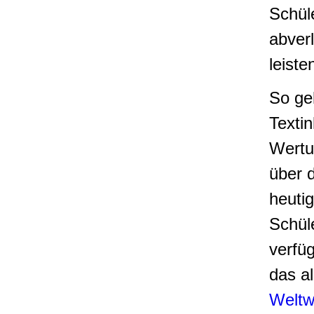
Schül
abverl
leiste
So ge
Textin
Wertu
über 
heuti
Schül
verfüg
das a
Weltw