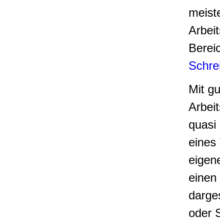
meist
Arbei
Berei
Schre
Mit g
Arbeit
quasi
eines 
eigene
einen 
darge
oder 