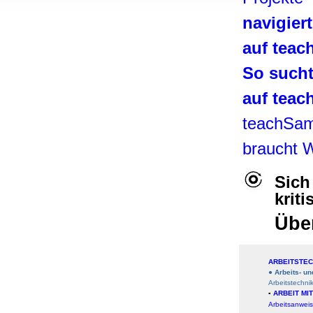
, Werbung
navigier
ren Daten
ienste
auf tea
So such
auf tea
teachSa
braucht 
Sich
krit
Übe
ARBEITSTEC
●
Arbeits- u
Arbeitstechni
▪
ARBEIT MI
Arbeitsanwei