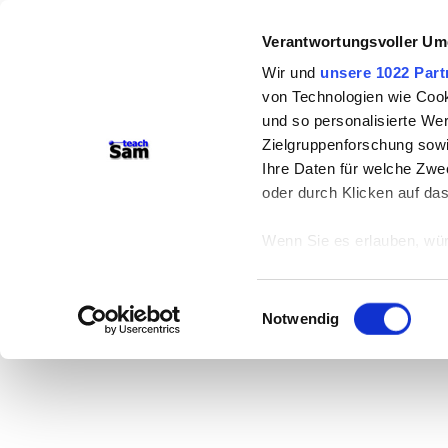
Verantwortungsvoller Um
Wir und
unsere 1022 Part
von Technologien wie Cook
und so personalisierte We
Zielgruppenforschung sowi
Ihre Daten für welche Zwec
oder durch Klicken auf da
Wenn Sie es erlauben, wür
Informationen über
können
Einwilligungsauswahl
Ihr Gerät durch ak
Notwendig
Erfahren Sie mehr darüber,
Präferenzen im
Abschnitt
Wir verwenden Cookies, um
anbieten zu können und di