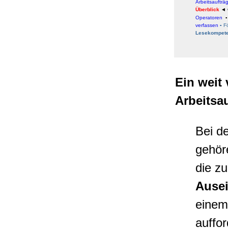
Arbeitsaufträ
Überblick
◄
Operatoren
verfassen
▪
F
Lesekompet
Ein weit 
Arbeitsa
Bei d
gehö
die z
Ause
einem
auffo