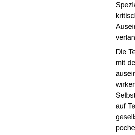
Spezi
kritis
Ausei
verlan
Die T
mit de
ausei
wirken
Selbs
auf T
gesell
poche