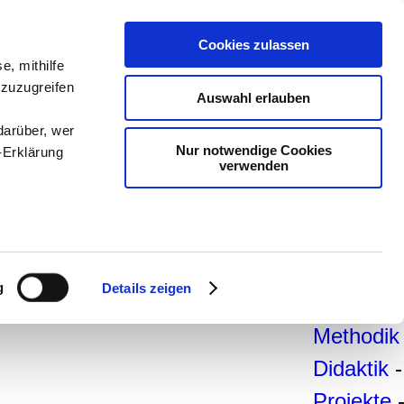
teachSa
Cookies zulassen
e, mithilfe
Arbeitsb
 zuzugreifen
Auswahl erlauben
Arbeitste
darüber, wer
-
Deutsc
Nur notwendige Cookies
-Erklärung
verwenden
Geschich
Politik
-
Pädagogi
enau sein
Psycholo
fizieren
g
Details zeigen
Medien
-
Ihre
Methodik
Didaktik
-
le Medien
ir
Projekte