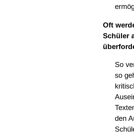
ermög
Oft werd
Schüler 
überford
So ver
so geh
kritis
Ausei
Texte
den A
Schül