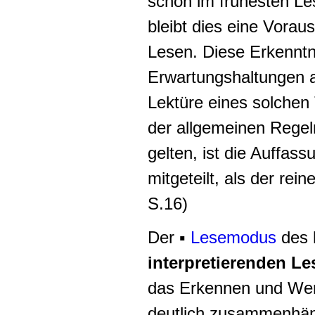
schon im frühesten Le
bleibt dies eine Voraus
Lesen. Diese Erkenntn
Erwartungshaltungen a
Lektüre eines solchen
der allgemeinen Regeln
gelten, ist die Auffas
mitgeteilt, als der rein
S.16)
Der ▪
Lesemodus
des
interpretierenden L
das Erkennen und Wer
deutlich zusammenhä