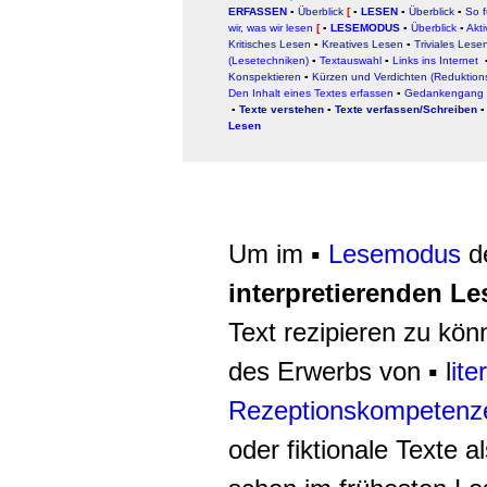
ERFASSEN
▪
Überblick
[
▪
LESEN
▪
Überblick
▪
So f
wir, was wir lesen
[
▪
LESEMODUS
▪
Überblick
▪
Akt
Kritisches Lesen
▪
Kreatives Lesen
▪
Triviales Lese
(Lesetechniken)
▪
Textauswahl
▪
Links ins Internet
Konspektieren
▪
Kürzen und Verdichten (Reduktions
Den Inhalt eines Textes erfassen
▪
Gedankengang u
▪
Texte verstehen
▪
Texte verfassen/Schreiben
Lesen
Um im ▪
Lesemodus
d
interpretierenden L
Text rezipieren zu k
des Erwerbs von ▪ l
ite
Rezeptionskompetenz
oder fiktionale Texte a