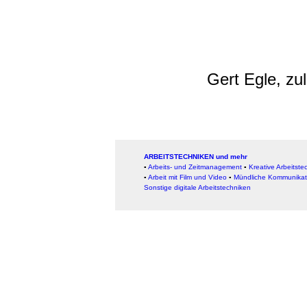
Gert Egle, zu
ARBEITSTECHNIKEN und mehr
▪
Arbeits- und Zeitmanagement
▪
Kreative Arbeitste
▪
Arbeit mit Film und Video
▪
Mündliche Kommunikat
Sonstige digitale Arbeitstechniken