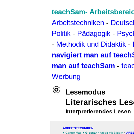
teachSam- Arbeitsberei
Arbeitstechniken
-
Deutsc
Politik
-
Pädagogik
-
Psyc
-
Methodik und Didaktik
-
navigiert man auf teac
man auf teachSam
-
tea
Werbung
Lesemodus
Literarisches Le
Interpretierendes Lesen
ARBEITSTECHNIKEN
●
Center-Map
●
Glossar
▪
Arbeit mit Bildern
▪
ARBE