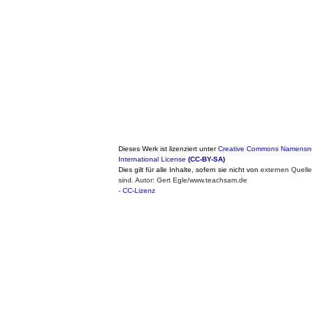
Dieses Werk ist lizenziert unter
Creative Commons Namensne
International License
(CC-BY-SA)
Dies gilt für alle Inhalte, sofern sie nicht von
externen Quell
sind. Autor: Gert Egle/www.teachsam.de
-
CC-Lizenz