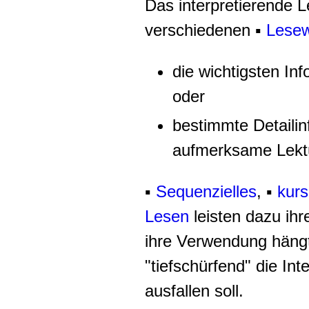
Das interpretierende L
verschiedenen
▪
Lesew
die wichtigsten In
oder
bestimmte Detailin
aufmerksame Lektü
▪
Sequenzielles
, ▪
kurs
Lesen
leisten dazu ihr
ihre Verwendung hängt
"tiefschürfend" die Int
ausfallen soll.